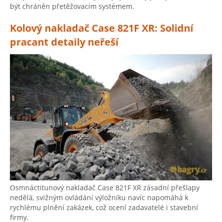
být chráněn přetěžovacím systémem.
Kolový nakladač Case 821F XR: Solidní
pracant detaily neřeší
Osmnáctitunový nakladač Case 821F XR zásadní přešlapy
nedělá, svižným ovládání výložníku navíc napomáhá k
rychlému plnění zakázek, což ocení zadavatelé i stavební
firmy.