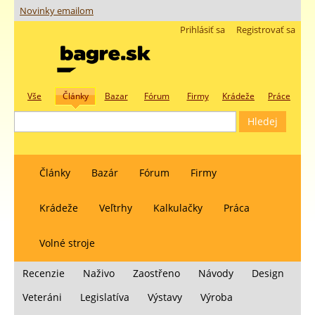
Novinky emailom
Prihlásiť sa
Registrovať sa
Vše
Články
Bazar
Fórum
Firmy
Krádeže
Práce
Články
Bazár
Fórum
Firmy
Krádeže
Veľtrhy
Kalkulačky
Práca
Volné stroje
Recenzie
Naživo
Zaostřeno
Návody
Design
Veteráni
Legislatíva
Výstavy
Výroba