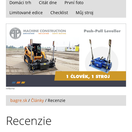
Domáci trh
Citát dne
První foto
Limitované edice
Checklist
Můj stroj
reklama
bagre.sk
/
Články
/
Recenzie
Recenzie