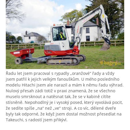
Řadu let jsem pracoval s rypadly „oranžové“ řady a vždy
jsem patřil k jejich velkým fanouškům. U mého posledního
modelu Hitachi jsem ale narazil a mám k němu řadu výhrad.
Nulový přesah zádi totiž v praxi znamená, že se všechno
muselo smrsknout a natěsnat tak, že se v kabině cítíte
stísněně. Nepohodlný je i vysoký posed, který vyvolává pocit,
že sedíte spíše „na“ než „ve“ stroji. A co víc, dělené dveře
byly tak odporné, že když jsem dostal možnost přesedlat na
Takeuchi, s radostí jsem přikývl.