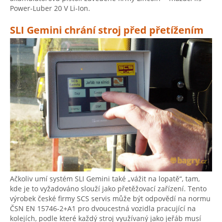
Power-Luber 20 V Li-Ion.
SLI Gemini chrání stroj před přetížením
Ačkoliv umí systém SLI Gemini také „vážit na lopatě“, tam,
kde je to vyžadováno slouží jako přetěžovací zařízení. Tento
výrobek české firmy SCS servis může být odpovědí na normu
ČSN EN 15746-2+A1 pro dvoucestná vozidla pracující na
kolejích, podle které každý stroj využívaný jako jeřáb musí