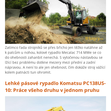
Zatímco řada strojníků se přes břicho jen těžko natáhne až
k palcům u nohou, kolové rypadlo Mecalac 714 MWe se co
do ohebnosti zahanbit nenechá. S vytočenou nástavbou se
lžící bez problému dotkne mezery mezi přední a zadní
nápravou. A není to ale jen ohebnost, čím dokáže stroj vážící
kolem patnácti tun ohromit.
Lehké pásové rypadlo Komatsu PC138US-
10: Práce všeho druhu v jednom pruhu