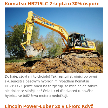
Komatsu HB215LC-2 šeptá o 30% úspoře
Do háje, vždyť mi to chcíplo! Tak reagují strojníci po první
zkušenosti s pásovým hybridním rypadlem Komatsu
HB215LC-2. Jenže hned na to zjišťují, že lžíce nejen zabírá,
ale dokonce silněji, než čekali. Od třiadvaceti tunového
hybrida se totiž řevu motoru nedočkají.
Lincoln Power-Luber 20 V Li-Ion: Když