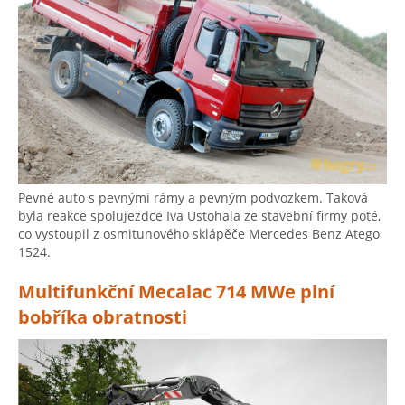
Pevné auto s pevnými rámy a pevným podvozkem. Taková
byla reakce spolujezdce Iva Ustohala ze stavební firmy poté,
co vystoupil z osmitunového sklápěče Mercedes Benz Atego
1524.
Multifunkční Mecalac 714 MWe plní
bobříka obratnosti