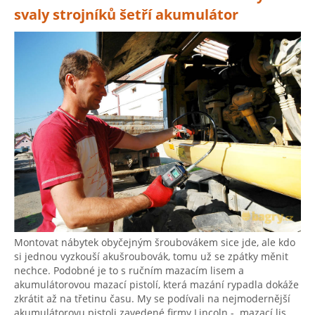
svaly strojníků šetří akumulátor
Montovat nábytek obyčejným šroubovákem sice jde, ale kdo
si jednou vyzkouší akušroubovák, tomu už se zpátky měnit
nechce. Podobné je to s ručním mazacím lisem a
akumulátorovou mazací pistolí, která mazání rypadla dokáže
zkrátit až na třetinu času. My se podívali na nejmodernější
akumulátorovu pistoli zavedené firmy Lincoln - mazací lis