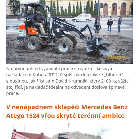
Na první pohled vypadala práce strojníka s kolovým
nakladačem Kubota RT 210 spíš jako klukovské „blbnutí“
s buginou. Jak říká sám David Krumnikl, který 2100 kg vážící
stoj řídí, je nakladač ideální na odvedení doslova špinavé
práce.
V nenápadném sklápěči Mercedes Benz
Atego 1524 vřou skryté terénní ambice