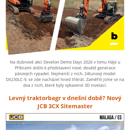
Na dubnové akci Develon Demo Days 2026 v lomu Háje u
Příbrami došlo k představení nové, deváté generace
pásových rypadel. Nejmenší z nich, 24tunový model
DX230LC-9, se zde nacházel hned třikrát. Zaměřili jsme se na
dva z nich, které byly vybavené 3D nivelací.
Levný traktorbagr v dnešní době? Nový
JCB 3CX Sitemaster