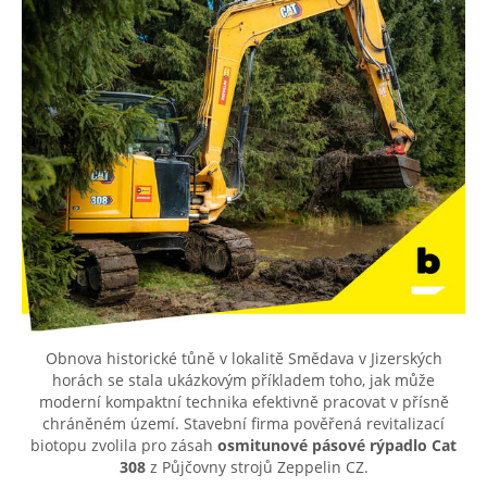
Obnova historické tůně v lokalitě Smědava v Jizerských
horách se stala ukázkovým příkladem toho, jak může
moderní kompaktní technika efektivně pracovat v přísně
chráněném území. Stavební firma pověřená revitalizací
biotopu zvolila pro zásah
osmitunové pásové rýpadlo Cat
308
z Půjčovny strojů Zeppelin CZ.