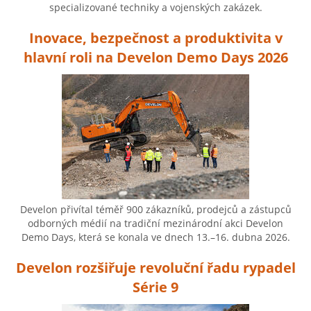
specializované techniky a vojenských zakázek.
Inovace, bezpečnost a produktivita v
hlavní roli na Develon Demo Days 2026
Develon přivítal téměř 900 zákazníků, prodejců a zástupců
odborných médií na tradiční mezinárodní akci Develon
Demo Days, která se konala ve dnech 13.–16. dubna 2026.
Develon rozšiřuje revoluční řadu rypadel
Série 9