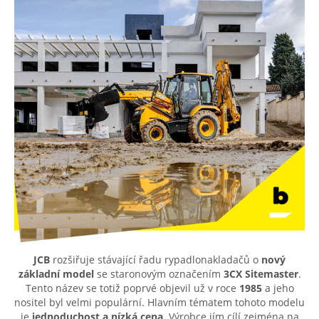
JCB
rozšiřuje stávající řadu rypadlonakladačů o
nový
základní model
se staronovým označením
3CX Sitemaster
.
Tento název se totiž poprvé objevil už v roce
1985
a jeho
nositel byl velmi populární. Hlavním tématem tohoto modelu
je
jednoduchost a nízká cena
. Výrobce jím cílí zejména na