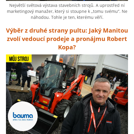
Největší světová výstava stavebních strojů. A uprostřed ní
marketingový manažer, který si stoupne k „tomu svému“. Ne
náhodou. Tohle je ten, kterému věří.
Výběr z druhé strany pultu: Jaký Manitou
zvolí vedoucí prodeje a pronájmu Robert
Kopa?