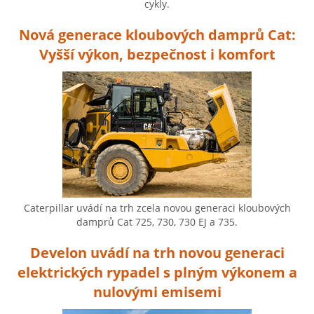
cykly.
Nová generace kloubových damprů Cat:
Vyšší výkon, bezpečnost i komfort
Caterpillar uvádí na trh zcela novou generaci kloubových
damprů Cat 725, 730, 730 EJ a 735.
Develon uvádí na trh novou generaci
elektrických rypadel s plným výkonem a
nulovými emisemi