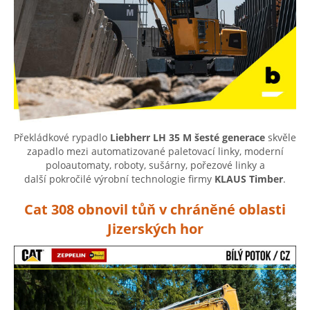
Překládkové rypadlo
Liebherr LH 35 M šesté generace
skvěle
zapadlo mezi automatizované paletovací linky, moderní
poloautomaty, roboty, sušárny, pořezové linky a
další pokročilé výrobní technologie firmy
KLAUS Timber
.
Cat 308 obnovil tůň v chráněné oblasti
Jizerských hor