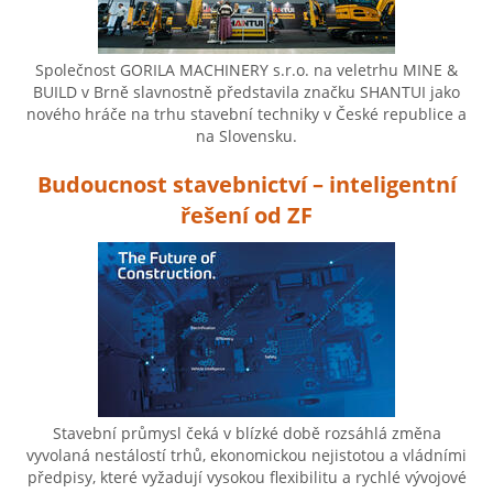
Společnost GORILA MACHINERY s.r.o. na veletrhu MINE &
BUILD v Brně slavnostně představila značku SHANTUI jako
nového hráče na trhu stavební techniky v České republice a
na Slovensku.
Budoucnost stavebnictví – inteligentní
řešení od ZF
Stavební průmysl čeká v blízké době rozsáhlá změna
vyvolaná nestálostí trhů, ekonomickou nejistotou a vládními
předpisy, které vyžadují vysokou flexibilitu a rychlé vývojové