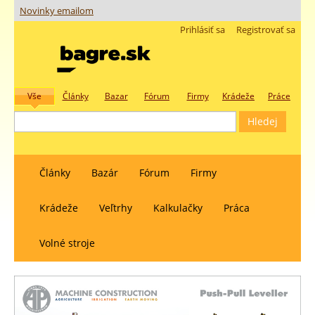
Novinky emailom
Prihlásiť sa
Registrovať sa
Vše
Články
Bazar
Fórum
Firmy
Krádeže
Práce
Články
Bazár
Fórum
Firmy
Krádeže
Veľtrhy
Kalkulačky
Práca
Volné stroje