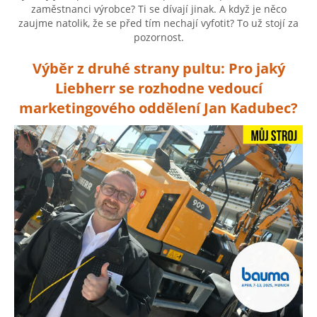
zaměstnanci výrobce? Ti se dívají jinak. A když je něco
zaujme natolik, že se před tím nechají vyfotit? To už stojí za
pozornost.
Výběr z druhé strany pultu: Pro jaký
Liebherr se rozhodne vedoucí
marketingového oddělení Jan Kadubec?