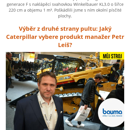
generace F s naklápěcí svahovkou Winkelbauer KL3.0 o šířce
220 cm a objemu 1 m³. Poškádlili jsme s ním okolní písčité
plochy.
Výběr z druhé strany pultu: Jaký
Caterpillar vybere produkt manažer Petr
Leiš?