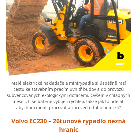
Malé elektrické nakladače a minirypadla si úspěšně razí
cestu ke stavebním pracím uvnitř budov a do provozů
subvencovaných ekologickými dotacemi. Ovšem v chladných
měsících se baterie vybíjejí rychleji, takže jak to udělat,
abychom mohli pracovat a zároveň u toho nemrzli?
Volvo EC230 – 26tunové rypadlo nezná
hranic