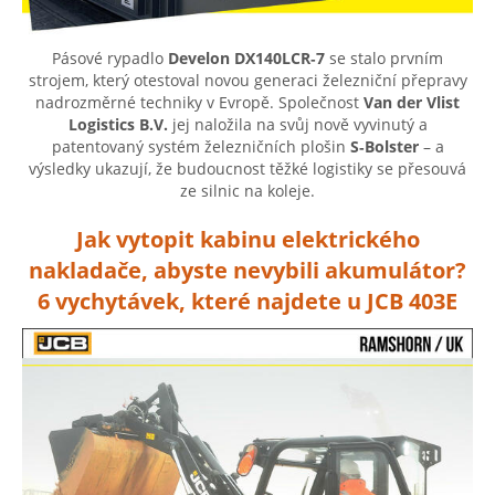
Pásové rypadlo
Develon DX140LCR‑7
se stalo prvním
strojem, který otestoval novou generaci železniční přepravy
nadrozměrné techniky v Evropě. Společnost
Van der Vlist
Logistics B.V.
jej naložila na svůj nově vyvinutý a
patentovaný systém železničních plošin
S‑Bolster
– a
výsledky ukazují, že budoucnost těžké logistiky se přesouvá
ze silnic na koleje.
Jak vytopit kabinu elektrického
nakladače, abyste nevybili akumulátor?
6 vychytávek, které najdete u JCB 403E