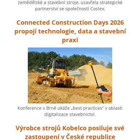
zemědělské a stavební stroje, uzavřela strategické
partnerství se společností Costex.
Connected Construction Days 2026
propojí technologie, data a stavební
praxi
Konference v Brně ukáže „best practices“ v oblasti
digitalizace stavebnictví.
Výrobce strojů Kobelco posiluje své
zastoupení v České republice