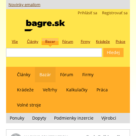
Novinky emailom
Prihlásiť sa
Registrovať sa
Vše
Články
Bazar
Fórum
Firmy
Krádeže
Práce
Články
Bazár
Fórum
Firmy
Krádeže
Veľtrhy
Kalkulačky
Práca
Volné stroje
Ponuky
Dopyty
Podmienky inzercie
Výrobci