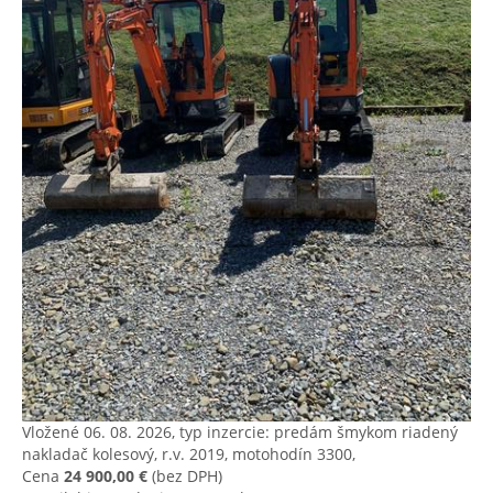
Vložené 06. 08. 2026, typ inzercie: predám šmykom riadený
nakladač kolesový, r.v. 2019, motohodín 3300,
Cena
24 900,00 €
(bez DPH)