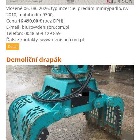
Vložené 06. 08. 2026, typ inzercie: predám minirýpadlo, r.v.
2010, motohodín 9300,
Cena
16 490,00 €
(bez DPH)
E-mail: biuro@denison.com.pl
Telefon: 0048 509 129 859
Ďalšie kontakty: www.denison.com.pl
Detail
Demoliční drapák