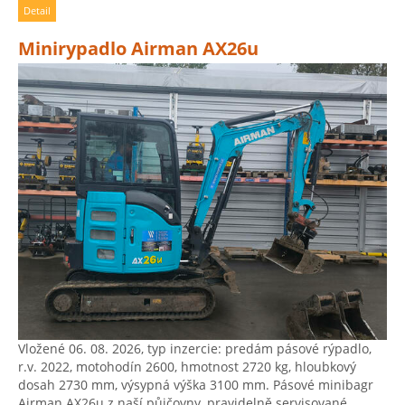
Detail
Minirypadlo Airman AX26u
Vložené 06. 08. 2026, typ inzercie: predám pásové rýpadlo,
r.v. 2022, motohodín 2600, hmotnost 2720 kg, hloubkový
dosah 2730 mm, výsypná výška 3100 mm. Pásové minibagr
Airman AX26u z naší půjčovny, pravidelně servisované