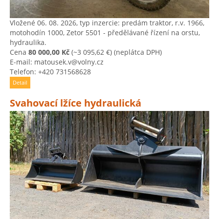
Vložené 06. 08. 2026, typ inzercie: predám traktor, r.v. 1966,
motohodín 1000, Zetor 5501 - předělávané řízení na orstu,
hydraulika.
Cena
80 000,00 Kč
(~3 095,62 €)
(neplátca DPH)
E-mail: matousek.v@volny.cz
Telefon: +420 731568628
Detail
Svahovací lžíce hydraulická