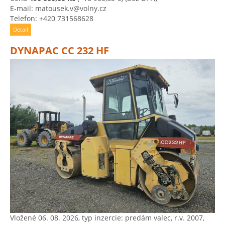
E-mail: matousek.v@volny.cz
Telefon: +420 731568628
Detail
DYNAPAC CC 232 HF
Vložené 06. 08. 2026, typ inzercie: predám valec, r.v. 2007,