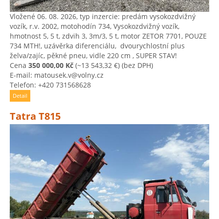
Vložené 06. 08. 2026, typ inzercie: predám vysokozdvižný
vozík, r.v. 2002, motohodín 734, Vysokozdvižný vozík, ​
hmotnost 5, ​5 t, ​zdvih 3, ​3m/3, ​5 t, ​motor ZETOR 7701, ​POUZE
734 MTH!, ​uzávěrka diferenciálu, ​ dvourychlostní plus
želva/zajíc, ​pěkné pneu, ​vidle 220 cm , ​SUPER STAV!
Cena
350 000,00 Kč
(~13 543,32 €)
(bez DPH)
E-mail: matousek.v@volny.cz
Telefon: +420 731568628
Detail
Tatra T815