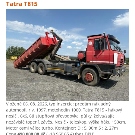
Tatra T815
Vložené 06. 08. 2026, typ inzercie: predám nákladný
automobil, r.v. 1997, motohodín 1000, Tatra T815 - hákový
nosič . 6x6, 6ti stupňová převodovka, půlky, želva/zajíc ,
nezávislé topení, závěs. Nosič - teleskop, výška háku 150cm.
Motor osmi válec turbo. Kontejner: D : 5, 90m Š : 2, 27m
Cena
490 000,00 Kč
(~18 960,65 €)
(bez DPH)