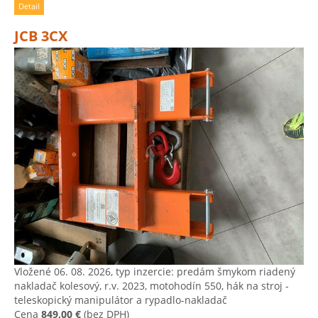
Detail
JCB 3CX
Vložené 06. 08. 2026, typ inzercie: predám šmykom riadený
nakladač kolesový, r.v. 2023, motohodín 550, hák na stroj -
teleskopický manipulátor a rypadlo-nakladač
Cena
849,00 €
(bez DPH)