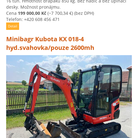
16 tun. Hmotnost drapáku 850 kg. Bez hadic a bez upínací
desky. Možnost pronájmu.
Cena
199 000,00 Kč
(~7 700,34 €)
(bez DPH)
Telefon: +420 608 456 471
Detail
Minibagr Kubota KX 018-4
hyd.svahovka/pouze 2600mh