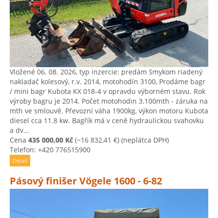
Vložené 06. 08. 2026, typ inzercie: predám šmykom riadený
nakladač kolesový, r.v. 2014, motohodín 3100, Prodáme bagr
/ mini bagr Kubota KX 018-4 v opravdu výborném stavu. Rok
výroby bagru je 2014. Počet motohodin 3.100mth - záruka na
mth ve smlouvě. Převozní váha 1900kg, výkon motoru Kubota
diesel cca 11.8 kw. Bagřík má v ceně hydraulickou svahovku
a dv...
Cena
435 000,00 Kč
(~16 832,41 €)
(neplátca DPH)
Telefon: +420 776515900
Detail
Pásový finišer Vögele 1600 - 6-82