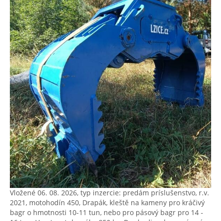
Vložené 06. 08. 2026, typ inzercie: predám príslušenstvo, r.v.
2021, motohodín 450, Drapák, kleště na kameny pro kráčivý
bagr o hmotnosti 10-11 tun, nebo pro pásový bagr pro 14 -