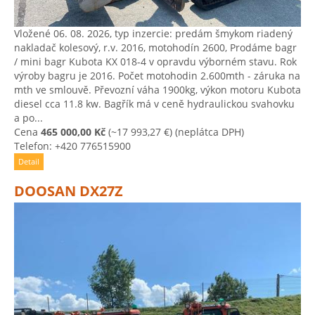
Vložené 06. 08. 2026, typ inzercie: predám šmykom riadený
nakladač kolesový, r.v. 2016, motohodín 2600, Prodáme bagr
/ mini bagr Kubota KX 018-4 v opravdu výborném stavu. Rok
výroby bagru je 2016. Počet motohodin 2.600mth - záruka na
mth ve smlouvě. Převozní váha 1900kg, výkon motoru Kubota
diesel cca 11.8 kw. Bagřík má v ceně hydraulickou svahovku
a po...
Cena
465 000,00 Kč
(~17 993,27 €)
(neplátca DPH)
Telefon: +420 776515900
Detail
DOOSAN DX27Z