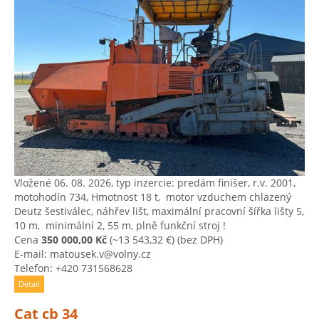
Vložené 06. 08. 2026, typ inzercie: predám finišer, r.v. 2001,
motohodín 734, Hmotnost 18 t, ​ motor vzduchem chlazený
Deutz šestiválec, ​náhřev lišt, ​maximální pracovní šířka lišty 5,
​10 m, ​ minimální 2, ​55 m, ​plně funkční stroj !
Cena
350 000,00 Kč
(~13 543,32 €)
(bez DPH)
E-mail: matousek.v@volny.cz
Telefon: +420 731568628
Detail
Cat cb 34