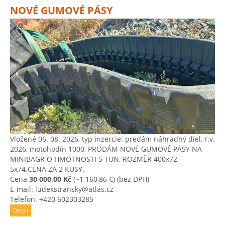
NOVÉ GUMOVÉ PÁSY
Vložené 06. 08. 2026, typ inzercie: predám náhradný diel, r.v.
2026, motohodín 1000, PRODÁM NOVÉ GUMOVÉ PÁSY NA
MINIBAGR O HMOTNOSTI 5 TUN, ROZMĚR 400x72,
5x74.CENA ZA 2 KUSY.
Cena
30 000,00 Kč
(~1 160,86 €)
(bez DPH)
E-mail: ludekstransky@atlas.cz
Telefon: +420 602303285
Detail