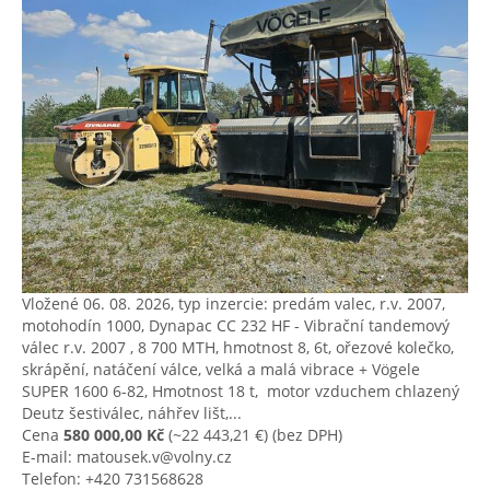
Vložené 06. 08. 2026, typ inzercie: predám valec, r.v. 2007,
motohodín 1000, Dynapac CC 232 HF - Vibrační tandemový
válec r.v. 2007 , 8 700 MTH, hmotnost 8, 6t, ořezové kolečko,
skrápění, natáčení válce, velká a malá vibrace + Vögele
SUPER 1600 6-82, Hmotnost 18 t, ​ motor vzduchem chlazený
Deutz šestiválec, ​náhřev lišt,...
Cena
580 000,00 Kč
(~22 443,21 €)
(bez DPH)
E-mail: matousek.v@volny.cz
Telefon: +420 731568628