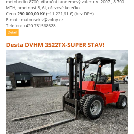
motohodín 8700, Vibrační tandemový válec r.v. 2007 , 8 700
MTH, hmotnost 8, 6t, ořezové kolečko
Cena
290 000,00 Kč
(~11 221,61 €)
(bez DPH)
E-mail: matousek.v@volny.cz
Telefon: +420 731568628
Detail
Desta DVHM 3522TX-SUPER STAV!