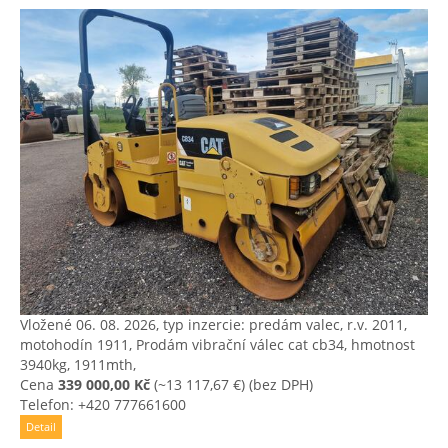
Vložené 06. 08. 2026, typ inzercie: predám valec, r.v. 2011,
motohodín 1911, Prodám vibrační válec cat cb34, hmotnost
3940kg, 1911mth,
Cena
339 000,00 Kč
(~13 117,67 €)
(bez DPH)
Telefon: +420 777661600
Detail