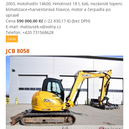
2003, motohodín 14600, Hmotnost 18 t, 6x6, nezávislé topení,
klimatizace+harvestorová hlavice, motor a čerpadla po
opravě
Cena
590 000,00 Kč
(~22 830,17 €)
(bez DPH)
E-mail: matousek.v@volny.cz
Telefon: +420 731568628
Detail
JCB 8058