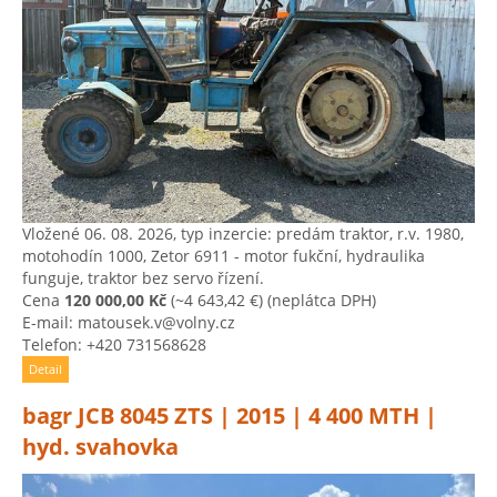
Vložené 06. 08. 2026, typ inzercie: predám traktor, r.v. 1980,
motohodín 1000, Zetor 6911 - motor fukční, hydraulika
funguje, traktor bez servo řízení.
Cena
120 000,00 Kč
(~4 643,42 €)
(neplátca DPH)
E-mail: matousek.v@volny.cz
Telefon: +420 731568628
Detail
bagr JCB 8045 ZTS | 2015 | 4 400 MTH |
hyd. svahovka