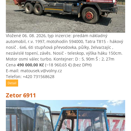
Vložené 06. 08. 2026, typ inzercie: predám nákladný
automobil, r.v. 1997, motohodín 594000, Tatra T815 - hákový
nosič . 6x6, 6ti stupňová převodovka, půlky, želva/zajíc ,
nezávislé topení, závěs. Nosič - teleskop, výška háku 150cm.
Motor osmi válec turbo. Kontejner: D : 5, 90m Š : 2, 27m
Cena
490 000,00 Kč
(~18 960,65 €)
(bez DPH)
E-mail: matousek.v@volny.cz
Telefon: +420 731568628
Detail
Zetor 6911