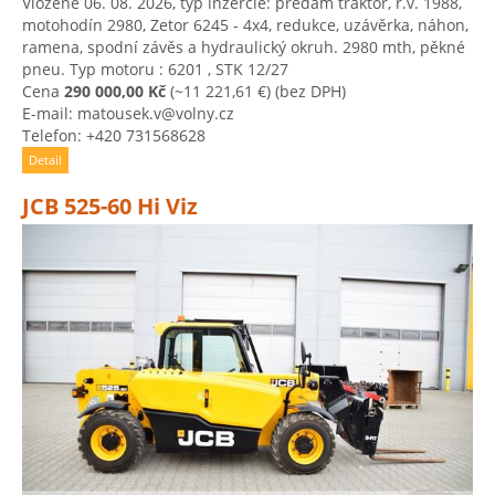
Vložené 06. 08. 2026, typ inzercie: predám traktor, r.v. 1988,
motohodín 2980, Zetor 6245 - 4x4, redukce, uzávěrka, náhon,
ramena, spodní závěs a hydraulický okruh. 2980 mth, pěkné
pneu. Typ motoru : 6201 , STK 12/27
Cena
290 000,00 Kč
(~11 221,61 €)
(bez DPH)
E-mail: matousek.v@volny.cz
Telefon: +420 731568628
Detail
JCB 525-60 Hi Viz