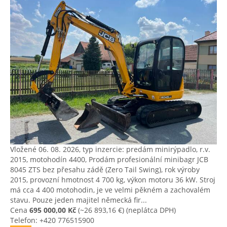
Vložené 06. 08. 2026, typ inzercie: predám minirýpadlo, r.v.
2015, motohodín 4400, Prodám profesionální minibagr JCB
8045 ZTS bez přesahu zádě (Zero Tail Swing), rok výroby
2015, provozní hmotnost 4 700 kg, výkon motoru 36 kW. Stroj
má cca 4 400 motohodin, je ve velmi pěkném a zachovalém
stavu. Pouze jeden majitel německá fir...
Cena
695 000,00 Kč
(~26 893,16 €)
(neplátca DPH)
Telefon: +420 776515900