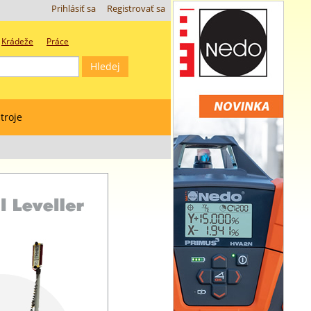
Prihlásiť sa
Registrovať sa
Krádeže
Práce
troje