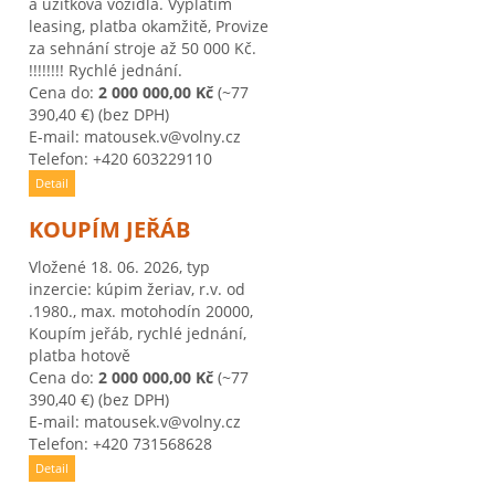
a užitková vozidla. Vyplatím
leasing, platba okamžitě, Provize
za sehnání stroje až 50 000 Kč.
!!!!!!!! Rychlé jednání.
Cena do:
2 000 000,00 Kč
(~77
390,40 €)
(bez DPH)
E-mail: matousek.v@volny.cz
Telefon: +420 603229110
Detail
KOUPÍM JEŘÁB
Vložené 18. 06. 2026, typ
inzercie: kúpim žeriav, r.v. od
.1980., max. motohodín 20000,
Koupím jeřáb, rychlé jednání,
platba hotově
Cena do:
2 000 000,00 Kč
(~77
390,40 €)
(bez DPH)
E-mail: matousek.v@volny.cz
Telefon: +420 731568628
Detail