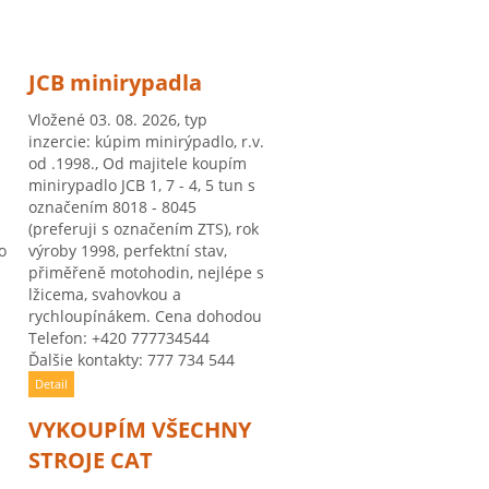
JCB minirypadla
Vložené 03. 08. 2026, typ
inzercie: kúpim minirýpadlo, r.v.
od .1998., Od majitele koupím
minirypadlo JCB 1, 7 - 4, 5 tun s
označením 8018 - 8045
(preferuji s označením ZTS), rok
o
výroby 1998, perfektní stav,
přiměřeně motohodin, nejlépe s
lžicema, svahovkou a
rychloupínákem. Cena dohodou
Telefon: +420 777734544
Ďalšie kontakty: 777 734 544
Detail
VYKOUPÍM VŠECHNY
STROJE CAT