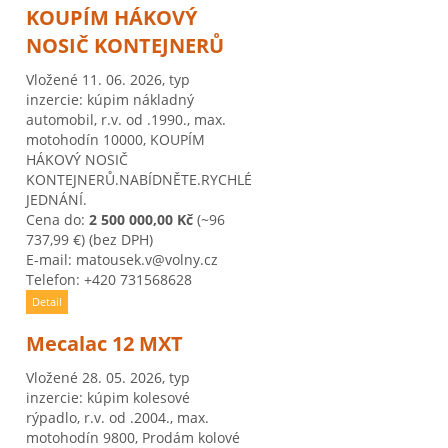
KOUPÍM HÁKOVÝ
NOSIČ KONTEJNERŮ
Vložené 11. 06. 2026, typ
inzercie: kúpim nákladný
automobil, r.v. od .1990., max.
motohodín 10000, KOUPÍM
HÁKOVÝ NOSIČ
KONTEJNERŮ.NABÍDNĚTE.RYCHLÉ
JEDNÁNÍ.
Cena do:
2 500 000,00 Kč
(~96
737,99 €)
(bez DPH)
E-mail: matousek.v@volny.cz
Telefon: +420 731568628
Detail
.
Mecalac 12 MXT
Vložené 28. 05. 2026, typ
inzercie: kúpim kolesové
rýpadlo, r.v. od .2004., max.
motohodín 9800, Prodám kolové