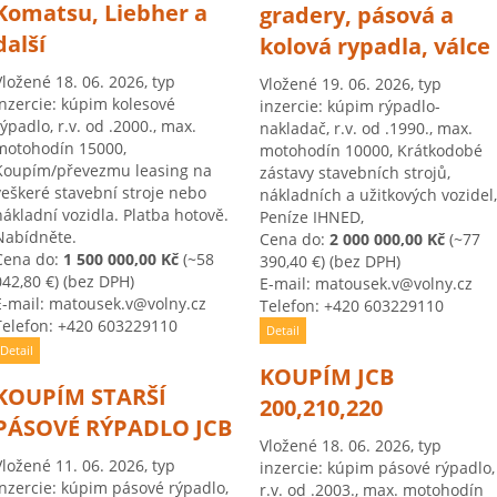
Komatsu, Liebher a
gradery, pásová a
další
kolová rypadla, válce
Vložené 18. 06. 2026, typ
Vložené 19. 06. 2026, typ
inzercie: kúpim kolesové
inzercie: kúpim rýpadlo-
rýpadlo, r.v. od .2000., max.
nakladač, r.v. od .1990., max.
motohodín 15000,
motohodín 10000, Krátkodobé
Koupím/převezmu leasing na
zástavy stavebních strojů,
veškeré stavební stroje nebo
nákladních a užitkových vozidel,
nákladní vozidla. Platba hotově.
Peníze IHNED,
Nabídněte.
Cena do:
2 000 000,00 Kč
(~77
Cena do:
1 500 000,00 Kč
(~58
390,40 €)
(bez DPH)
042,80 €)
(bez DPH)
E-mail: matousek.v@volny.cz
E-mail: matousek.v@volny.cz
Telefon: +420 603229110
Telefon: +420 603229110
Detail
Detail
KOUPÍM JCB
KOUPÍM STARŠÍ
200,210,220
PÁSOVÉ RÝPADLO JCB
Vložené 18. 06. 2026, typ
Vložené 11. 06. 2026, typ
inzercie: kúpim pásové rýpadlo,
inzercie: kúpim pásové rýpadlo,
r.v. od .2003., max. motohodín