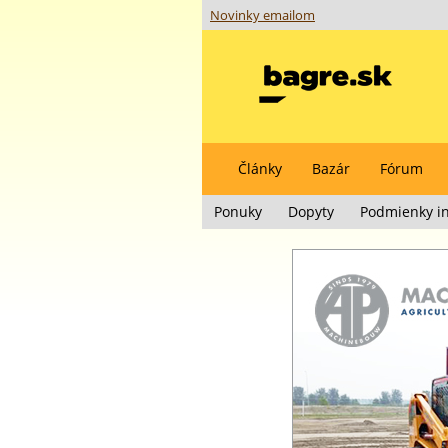
Novinky emailom
Články
Bazár
Fórum
Ponuky
Dopyty
Podmienky in