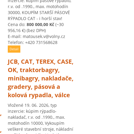
inzercie: kúpim pásové rýpadlo,
r.v. od .1990., max. motohodín
30000, KOUPÍM STARŠÍ PÁSOVÉ
RÝPADLO CAT - i horší stav!
Cena do:
800 000,00 Kč
(~30
956,16 €)
(bez DPH)
E-mail: matousek.v@volny.cz
Telefon: +420 731568628
Detail
JCB, CAT, TEREX, CASE,
OK, traktorbagry,
minibagry, nakladače,
gradery, pásová a
kolová rypadla, válce
Vložené 19. 06. 2026, typ
inzercie: kúpim rýpadlo-
,
nakladač, r.v. od .1990., max.
motohodín 10000, Vykoupím
,
veškeré stavební stroje, nákladní