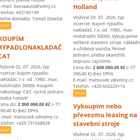
Holland
E-mail: bezvaauto@volny.cz
Telefon: 602185199
Vložené 03. 07. 2026, typ
Ďalšie kontakty: Tomáš Doležal
inzercie: kúpim rýpadlo-
Detail
nakladač, r.v. od .1980., max.
motohodín 50000, Vykupujeme
KOUPÍM
veškeré stavební stroje, nákladn
RÝPADLONAKLADAČ
a užitková vozidla, férové
CAT
jednání, platba okamžitě.
dopravu zajistíme.
Vložené 02. 07. 2026, typ
Cena do:
2 000 000,00 Kč
(~77
inzercie: kúpim rýpadlo-
390,40 €)
(bez DPH)
nakladač, r.v. od .1980., max.
E-mail: matousek.v@volny.cz
motohodín 30000, Koupím
Telefon: +420 603229110
traktorbagr CAT, rychlé jednání,
Detail
platba hotově!
Cena do:
2 000 000,00 Kč
(~77
Vykoupím nebo
390,40 €)
(bez DPH)
převezmu leasing na
E-mail: matousek.v@volny.cz
stavební stroje
Telefon: +420 731568628
Detail
Vložené 02. 07. 2026, typ