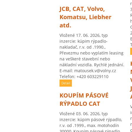
JCB, CAT, Volvo,
Komatsu, Liebher
atd.
Vložené 17. 06. 2026, typ
inzercie: kúpim rýpadlo-
nakladač, r.v. od .1990.,
Převezmu nebo vyplatím leasing
na veškeré stavební nebo
nákladní vozidla. Rychlé jednání.
E-mail: matousek.v@volny.cz
Telefon: +420 603229110
Detail
KOUPÍM PÁSOVÉ
RÝPADLO CAT
Vložené 03. 06. 2026, typ
inzercie: kúpim pásové rýpadlo,
r.v. od .1999., max. motohodín
30000, Koupím pásové rýpadlo