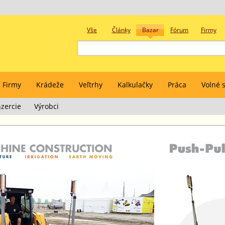
Vše
Články
Bazar
Fórum
Firmy
Firmy
Krádeže
Veľtrhy
Kalkulačky
Práca
Volné s
zercie
Výrobci