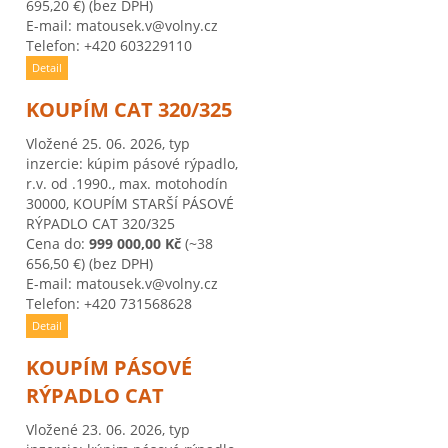
695,20 €)
(bez DPH)
E-mail: matousek.v@volny.cz
Telefon: +420 603229110
Detail
KOUPÍM CAT 320/325
Vložené 25. 06. 2026, typ
inzercie: kúpim pásové rýpadlo,
r.v. od .1990., max. motohodín
30000, KOUPÍM STARŠÍ PÁSOVÉ
RÝPADLO CAT 320/325
Cena do:
999 000,00 Kč
(~38
656,50 €)
(bez DPH)
E-mail: matousek.v@volny.cz
Telefon: +420 731568628
Detail
KOUPÍM PÁSOVÉ
RÝPADLO CAT
a
Vložené 23. 06. 2026, typ