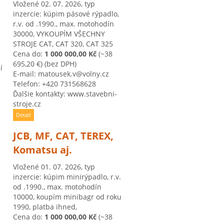
Vložené 02. 07. 2026, typ
inzercie: kúpim pásové rýpadlo,
r.v. od .1990., max. motohodín
30000, VYKOUPÍM VŠECHNY
STROJE CAT, CAT 320, CAT 325
Cena do:
1 000 000,00 Kč
(~38
695,20 €)
(bez DPH)
í
E-mail: matousek.v@volny.cz
Telefon: +420 731568628
Ďalšie kontakty: www.stavebni-
stroje.cz
Detail
JCB, MF, CAT, TEREX,
Komatsu aj.
Vložené 01. 07. 2026, typ
inzercie: kúpim minirýpadlo, r.v.
od .1990., max. motohodín
10000, koupím minibagr od roku
1990, platba ihned,
Cena do:
1 000 000,00 Kč
(~38