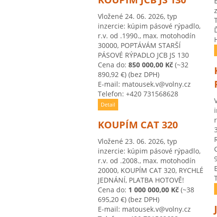
Vložené 24. 06. 2026, typ
inzercie: kúpim pásové rýpadlo,
r.v. od .1990., max. motohodín
30000, POPTÁVÁM STARŠÍ
PÁSOVÉ RÝPADLO JCB JS 130
Cena do:
850 000,00 Kč
(~32
890,92 €)
(bez DPH)
E-mail: matousek.v@volny.cz
Telefon: +420 731568628
Detail
KOUPÍM CAT 320
Vložené 23. 06. 2026, typ
inzercie: kúpim pásové rýpadlo,
r.v. od .2008., max. motohodín
20000, KOUPÍM CAT 320, RYCHLÉ
JEDNÁNÍ, PLATBA HOTOVĚ!
Cena do:
1 000 000,00 Kč
(~38
695,20 €)
(bez DPH)
E-mail: matousek.v@volny.cz