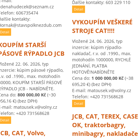
E-mail:
Ďalšie kontakty: 603 229 110
zdenahudecek@seznam.cz
Detail
Telefon: 606735474
Ďalšie kontakty:
VYKOUPÍM VEŠKERÉ
Hornak@stavspolknezdub.com
STROJE CAT!!!!
Detail
Vložené 24. 06. 2026, typ
KOUPÍM STARŠÍ
inzercie: kúpim rýpadlo-
PÁSOVÉ RÝPADLO JCB
nakladač, r.v. od .1990., max.
motohodín 1000000, RYCHLÉ
Vložené 22. 06. 2026, typ
JEDNÁNÍ, PLATBA
inzercie: kúpim pásové rýpadlo,
HOTOVĚ!NABÍDNĚTE
r.v. od .1990., max. motohodín
Cena do:
1 000 000,00 Kč
(~38
30000, KOUPÍM STARŠÍ PÁSOVÉ
695,20 €)
(bez DPH)
RÝPADLO JCB - NABÍDNĚTE.
E-mail: matousek.v@volny.cz
Cena do:
800 000,00 Kč
(~30
Telefon: +420 731568628
956,16 €)
(bez DPH)
Detail
E-mail: matousek.v@volny.cz
Telefon: +420 731568628
JCB, CAT, TEREX, CASE
Detail
OK, traktorbagry,
JCB, CAT, Volvo,
minibagry, nakladače