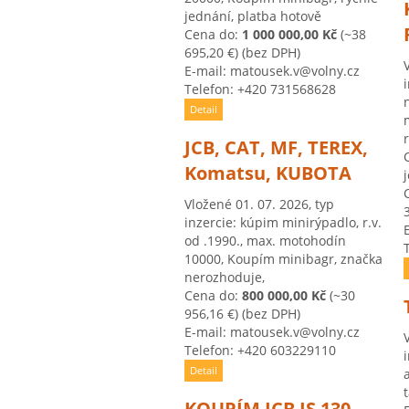
jednání, platba hotově
Cena do:
1 000 000,00 Kč
(~38
695,20 €)
(bez DPH)
E-mail: matousek.v@volny.cz
Telefon: +420 731568628
Detail
JCB, CAT, MF, TEREX,
Komatsu, KUBOTA
Vložené 01. 07. 2026, typ
inzercie: kúpim minirýpadlo, r.v.
od .1990., max. motohodín
10000, Koupím minibagr, značka
nerozhoduje,
Cena do:
800 000,00 Kč
(~30
956,16 €)
(bez DPH)
E-mail: matousek.v@volny.cz
Telefon: +420 603229110
Detail
KOUPÍM JCB JS 130