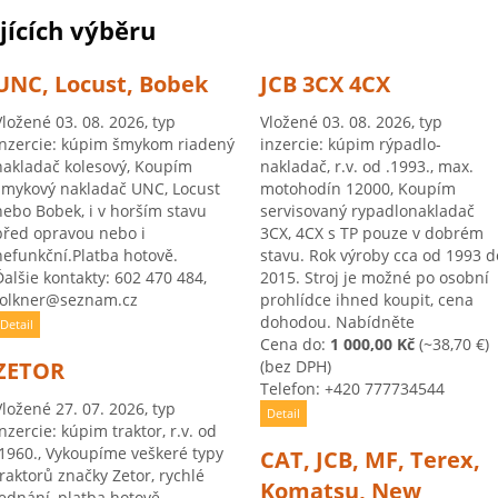
ících výběru
UNC, Locust, Bobek
JCB 3CX 4CX
Vložené 03. 08. 2026, typ
Vložené 03. 08. 2026, typ
inzercie: kúpim šmykom riadený
inzercie: kúpim rýpadlo-
nakladač kolesový, Koupím
nakladač, r.v. od .1993., max.
smykový nakladač UNC, Locust
motohodín 12000, Koupím
nebo Bobek, i v horším stavu
servisovaný rypadlonakladač
před opravou nebo i
3CX, 4CX s TP pouze v dobrém
nefunkční.Platba hotově.
stavu. Rok výroby cca od 1993 d
Ďalšie kontakty: 602 470 484,
2015. Stroj je možné po osobní
tolkner@seznam.cz
prohlídce ihned koupit, cena
dohodou. Nabídněte
Detail
Cena do:
1 000,00 Kč
(~38,70 €)
ZETOR
(bez DPH)
Telefon: +420 777734544
Vložené 27. 07. 2026, typ
Detail
inzercie: kúpim traktor, r.v. od
.1960., Vykoupíme veškeré typy
CAT, JCB, MF, Terex,
traktorů značky Zetor, rychlé
Komatsu, New
jednání, platba hotově.