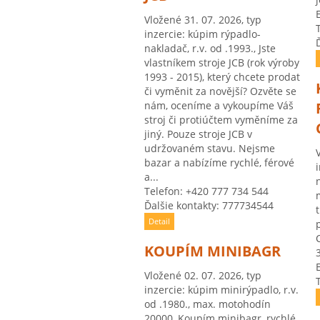
Vložené 31. 07. 2026, typ
inzercie: kúpim rýpadlo-
nakladač, r.v. od .1993., Jste
vlastníkem stroje JCB (rok výroby
1993 - 2015), který chcete prodat
či vyměnit za novější? Ozvěte se
nám, oceníme a vykoupíme Váš
stroj či protiúčtem vyměníme za
jiný. Pouze stroje JCB v
udržovaném stavu. Nejsme
bazar a nabízíme rychlé, férové
a...
Telefon: +420 777 734 544
Ďalšie kontakty: 777734544
Detail
KOUPÍM MINIBAGR
Vložené 02. 07. 2026, typ
inzercie: kúpim minirýpadlo, r.v.
od .1980., max. motohodín
20000, Koupím minibagr, rychlé