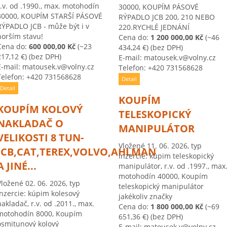
r.v. od .1990., max. motohodín
30000, KOUPÍM PÁSOVÉ
30000, KOUPÍM STARŠÍ PÁSOVÉ
RÝPADLO JCB 200, 210 NEBO
RÝPADLO JCB - může být i v
220.RYCHLÉ JEDNÁNÍ
horším stavu!
Cena do:
1 200 000,00 Kč
(~46
Cena do:
600 000,00 Kč
(~23
434,24 €)
(bez DPH)
217,12 €)
(bez DPH)
E-mail: matousek.v@volny.cz
E-mail: matousek.v@volny.cz
Telefon: +420 731568628
Telefon: +420 731568628
Detail
Detail
KOUPÍM
KOUPÍM KOLOVÝ
TELESKOPICKÝ
NAKLADAČ O
MANIPULÁTOR
VELIKOSTI 8 TUN-
Vložené 11. 06. 2026, typ
JCB,CAT,TEREX,VOLVO,AHLMAN
inzercie: kúpim teleskopický
A JINÉ...
manipulátor, r.v. od .1997., max
motohodín 40000, Koupím
Vložené 02. 06. 2026, typ
teleskopický manipulátor
inzercie: kúpim kolesový
jakékoliv značky
nakladač, r.v. od .2011., max.
Cena do:
1 800 000,00 Kč
(~69
motohodín 8000, Koupím
651,36 €)
(bez DPH)
osmitunový kolový
E-mail: matousek.v@volny.cz