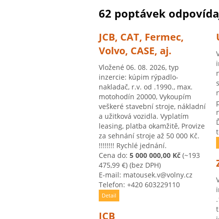
62 poptávek odpovídaj
JCB, CAT, Fermec,
Volvo, CASE, aj.
Vložené 06. 08. 2026, typ
inzercie: kúpim rýpadlo-
nakladač, r.v. od .1990., max.
motohodín 20000, Vykoupím
veškeré stavební stroje, nákladní
a užitková vozidla. Vyplatím
leasing, platba okamžitě, Provize
za sehnání stroje až 50 000 Kč.
!!!!!!!! Rychlé jednání.
Cena do:
5 000 000,00 Kč
(~193
475,99 €)
(bez DPH)
E-mail: matousek.v@volny.cz
Telefon: +420 603229110
Detail
JCB