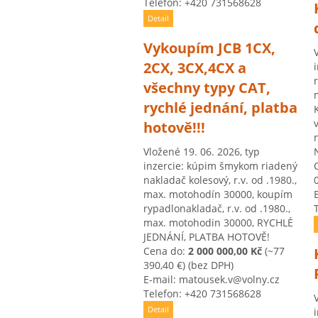
Telefon: +420 731568628
Detail
Vykoupím JCB 1CX,
2CX, 3CX,4CX a
všechny typy CAT,
rychlé jednání, platba
hotově!!!
Vložené 19. 06. 2026, typ
inzercie: kúpim šmykom riadený
nakladač kolesový, r.v. od .1980.,
max. motohodín 30000, koupím
rypadlonakladač, r.v. od .1980.,
max. motohodin 30000, RYCHLÉ
JEDNÁNÍ, PLATBA HOTOVĚ!
Cena do:
2 000 000,00 Kč
(~77
390,40 €)
(bez DPH)
E-mail: matousek.v@volny.cz
Telefon: +420 731568628
Detail