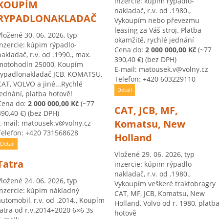
inzercie: kúpim rýpadlo-
KOUPÍM
nakladač, r.v. od .1980.,
RYPADLONAKLADAČ
Vykoupím nebo převezmu
leasing za Váš stroj. Platba
Vložené 30. 06. 2026, typ
okamžitě, rychlé jednání
inzercie: kúpim rýpadlo-
Cena do:
2 000 000,00 Kč
(~77
nakladač, r.v. od .1990., max.
390,40 €)
(bez DPH)
motohodín 25000, Koupím
E-mail: matousek.v@volny.cz
rypadlonakladač JCB, KOMATSU,
Telefon: +420 603229110
CAT, VOLVO a jiné...Rychlé
Detail
jednání, platba hotově!
Cena do:
2 000 000,00 Kč
(~77
CAT, JCB, MF,
390,40 €)
(bez DPH)
Komatsu, New
E-mail: matousek.v@volny.cz
Telefon: +420 731568628
Holland
Detail
Vložené 29. 06. 2026, typ
Tatra
inzercie: kúpim rýpadlo-
nakladač, r.v. od .1980.,
Vložené 24. 06. 2026, typ
Vykoupím veškeré traktobragry
inzercie: kúpim nákladný
CAT, MF, JCB, Komatsu, New
automobil, r.v. od .2014., Koupím
Holland, Volvo od r. 1980, platb
tatra od r.v.2014÷2020 6×6 3s
hotově