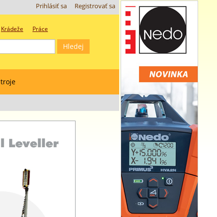
Prihlásiť sa
Registrovať sa
Krádeže
Práce
troje