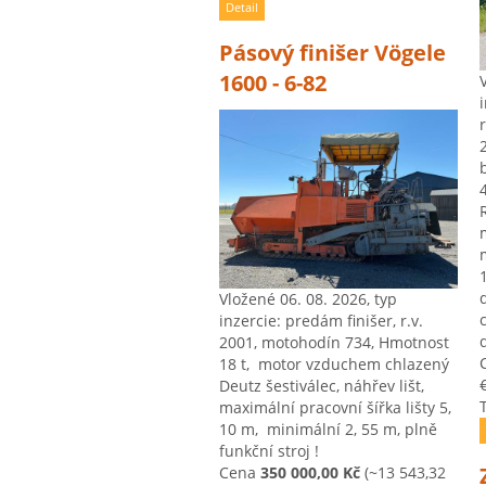
Detail
Pásový finišer Vögele
1600 - 6-82
Vložené 06. 08. 2026, typ
inzercie: predám finišer, r.v.
d
2001, motohodín 734, Hmotnost
18 t, ​ motor vzduchem chlazený
€
Deutz šestiválec, ​náhřev lišt, ​
maximální pracovní šířka lišty 5, ​
10 m, ​ minimální 2, ​55 m, ​plně
funkční stroj !
Cena
350 000,00 Kč
(~13 543,32