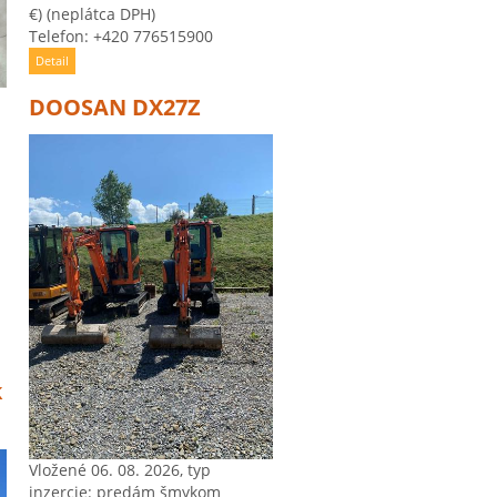
€)
(neplátca DPH)
Telefon: +420 776515900
Detail
DOOSAN DX27Z
k
Vložené 06. 08. 2026, typ
inzercie: predám šmykom