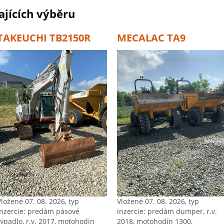
jících výběru
TAKEUCHI TB2150R
MECALAC TA9
Vložené 07. 08. 2026, typ
Vložené 07. 08. 2026, typ
inzercie: predám pásové
inzercie: predám dumper, r.v.
rýpadlo, r.v. 2017, motohodín
2018, motohodín 1300,