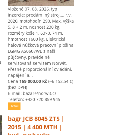
Vložené 07. 08. 2026, typ
inzercie: predám iný stroj..., r.v.
2020, motohodín 290, Max. výška
5, 8 + 2 m, nosnost 230 kg,
rozměry koše 1, 63×0, 74 m,
hmotnost 1600 kg. Elektrická
halová nůžková pracovní plošina
LGMG AS0607WE z naší
půjčovny, pravidelně
)
servisovaná servisem Norwit.
Přesné proporcionální ovládání,
napájení a...
Cena
159 000,00 Kč
(~6 152,54 €)
(bez DPH)
E-mail: bazar@norwit.cz
Telefon: +420 720 859 945
Detail
bagr JCB 8045 ZTS |
2015 | 4 400 MTH |