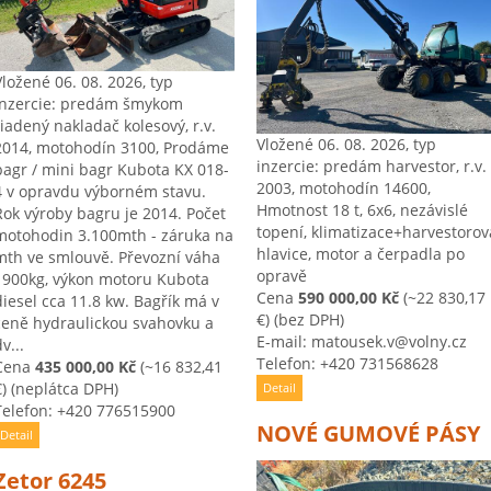
Vložené 06. 08. 2026, typ
inzercie: predám šmykom
riadený nakladač kolesový, r.v.
Vložené 06. 08. 2026, typ
2014, motohodín 3100, Prodáme
inzercie: predám harvestor, r.v.
bagr / mini bagr Kubota KX 018-
2003, motohodín 14600,
4 v opravdu výborném stavu.
Hmotnost 18 t, 6x6, nezávislé
Rok výroby bagru je 2014. Počet
topení, klimatizace+harvestorov
motohodin 3.100mth - záruka na
hlavice, motor a čerpadla po
mth ve smlouvě. Převozní váha
opravě
1900kg, výkon motoru Kubota
Cena
590 000,00 Kč
(~22 830,17
diesel cca 11.8 kw. Bagřík má v
€)
(bez DPH)
ceně hydraulickou svahovku a
E-mail: matousek.v@volny.cz
v...
Telefon: +420 731568628
Cena
435 000,00 Kč
(~16 832,41
)
(neplátca DPH)
Detail
Telefon: +420 776515900
NOVÉ GUMOVÉ PÁSY
Detail
Zetor 6245