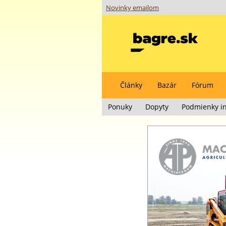
Novinky emailom
Články
Bazár
Fórum
Ponuky
Dopyty
Podmienky in