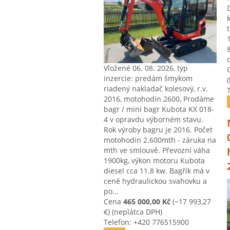
Vložené 06. 08. 2026, typ
inzercie: predám šmykom
riadený nakladač kolesový, r.v.
2016, motohodín 2600, Prodáme
bagr / mini bagr Kubota KX 018-
4 v opravdu výborném stavu.
Rok výroby bagru je 2016. Počet
motohodin 2.600mth - záruka na
mth ve smlouvě. Převozní váha
1900kg, výkon motoru Kubota
diesel cca 11.8 kw. Bagřík má v
ceně hydraulickou svahovku a
po...
Cena
465 000,00 Kč
(~17 993,27
€)
(neplátca DPH)
Telefon: +420 776515900