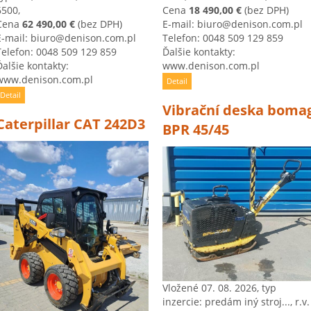
6500,
Cena
18 490,00 €
(bez DPH)
Cena
62 490,00 €
(bez DPH)
E-mail: biuro@denison.com.pl
E-mail: biuro@denison.com.pl
Telefon: 0048 509 129 859
Telefon: 0048 509 129 859
Ďalšie kontakty:
Ďalšie kontakty:
www.denison.com.pl
www.denison.com.pl
Detail
Detail
Vibrační deska boma
Caterpillar CAT 242D3
BPR 45/45
Vložené 07. 08. 2026, typ
inzercie: predám iný stroj..., r.v.