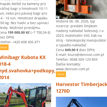
Drapák, kleště na kameny pro
kráčivý bagr o hmotnosti 10-11
tun, nebo pro pásový bagr pro
14 - 16 tun. Hmotnost drapáku
Vložené 06. 08. 2026, typ
850 kg. Bez hadic a bez upínací
inzercie: predám šmykom
desky. Možnost pronájmu.
riadený nakladač kolesový, r.v.
Cena
199 000,00 Kč
(~7 700,34 €)
2023, motohodín 550, hák na
(bez DPH)
stroj - teleskopický manipulátor
Telefon: +420 608 456 471
a rypadlo-nakladač
Detail
Cena
849,00 €
(bez DPH)
E-mail: biuro@denison.com.pl
Minibagr Kubota KX
Telefon: 0048 509 129 859
018-4
Ďalšie kontakty:
www.denison.com.pl
hyd.svahovka+podkopy,
Detail
2014
Harvestor Timberjac
1270D