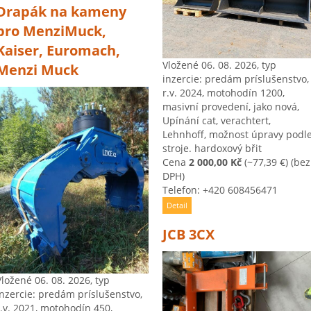
Drapák na kameny
pro MenziMuck,
Kaiser, Euromach,
Vložené 06. 08. 2026, typ
Menzi Muck
inzercie: predám príslušenstvo,
r.v. 2024, motohodín 1200,
masivní provedení, jako nová,
Upínání cat, verachtert,
Lehnhoff, možnost úpravy podl
stroje. hardoxový břit
Cena
2 000,00 Kč
(~77,39 €)
(bez
DPH)
Telefon: +420 608456471
Detail
JCB 3CX
Vložené 06. 08. 2026, typ
inzercie: predám príslušenstvo,
r.v. 2021, motohodín 450,