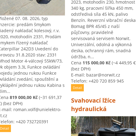
2023, motohodín 230, hmotnost
340 kg, pracovní šířka 450 mm,
odstředivá síla 45 kN, palivo
Vložené 07. 08. 2026, typ
Benzín. Reverzní vibrační deska
inzercie: predám šmykom
Bomag BPR 45/45 z naší
riadený nakladač kolesový, r.v.
půjčovny, pravidelně
2020, motohodín 2331, Prodám
servisovaná servisem Norwit.
smykem řízený nakladač
Univerzální, odolná a výkonná
Caterpillar 242D3 Uvedení do
deska, ochranný rám, snadná
provozu 31.8.2020 stav: 2331
údržba, n...
Mhod Motor 4-válcový 55kW/73,
Cena
115 000,00 Kč
(~4 449,95 €
9k objem 3.3L Funkce ovládání
(bez DPH)
pojedu jednou rukou Funkce
E-mail: bazar@norwit.cz
ovládání zvedání, spouštění a
Telefon: +420 720 859 945
vyklápění jednou rukou Kabina s
Detail
lim...
Cena
819 000,00 Kč
(~31 691,37
Svahovací lžíce
)
(bez DPH)
hydraulická
E-mail: roman.volf@unielektro-
t.cz
Telefon: +420 732720391
Detail