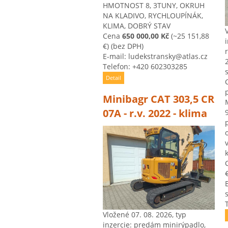
HMOTNOST 8, 3TUNY, OKRUH
NA KLADIVO, RYCHLOUPÍNÁK,
KLIMA, DOBRÝ STAV
Cena
650 000,00 Kč
(~25 151,88
€)
(bez DPH)
E-mail: ludekstransky@atlas.cz
Telefon: +420 602303285
Detail
Minibagr CAT 303,5 CR
07A - r.v. 2022 - klima
k
€
s
Vložené 07. 08. 2026, typ
inzercie: predám minirýpadlo,