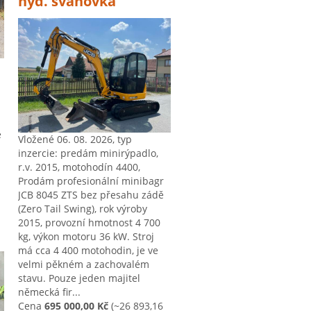
hyd. svahovka
e
Vložené 06. 08. 2026, typ
inzercie: predám minirýpadlo,
r.v. 2015, motohodín 4400,
Prodám profesionální minibagr
JCB 8045 ZTS bez přesahu zádě
(Zero Tail Swing), rok výroby
2015, provozní hmotnost 4 700
kg, výkon motoru 36 kW. Stroj
má cca 4 400 motohodin, je ve
velmi pěkném a zachovalém
stavu. Pouze jeden majitel
německá fir...
Cena
695 000,00 Kč
(~26 893,16