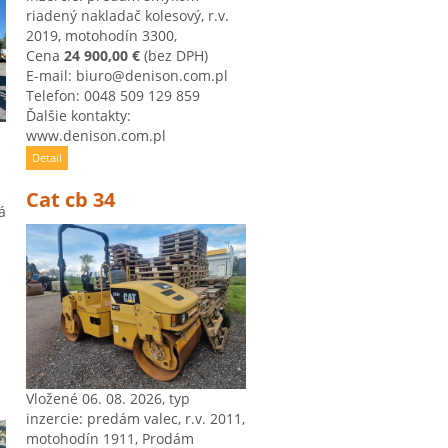
riadený nakladač kolesový, r.v.
2019, motohodín 3300,
Cena
24 900,00 €
(bez DPH)
E-mail: biuro@denison.com.pl
Telefon: 0048 509 129 859
Ďalšie kontakty:
www.denison.com.pl
Detail
Cat cb 34
á
Vložené 06. 08. 2026, typ
inzercie: predám valec, r.v. 2011,
motohodín 1911, Prodám