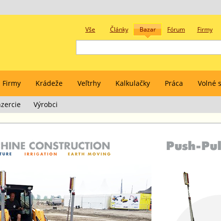
Vše
Články
Bazar
Fórum
Firmy
Firmy
Krádeže
Veľtrhy
Kalkulačky
Práca
Volné s
zercie
Výrobci