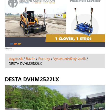
reklama
bagre.sk
/
Bazár
/
Ponuky
/
Vysokozdvižný vozík
/
DESTA DVHM2522LX
DESTA DVHM2522LX