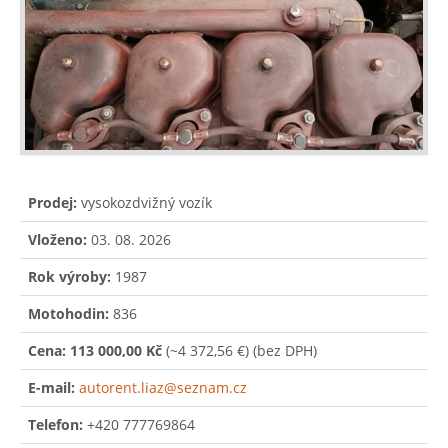
Prodej:
vysokozdvižný vozík
Vloženo:
03. 08. 2026
Rok výroby:
1987
Motohodin:
836
Cena:
113 000,00 Kč
(~4 372,56 €)
(bez DPH)
E-mail:
autorent.liaz@seznam.cz
Telefon:
+420 777769864