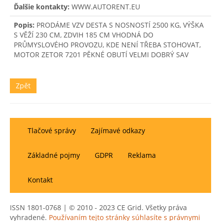
Ďalšie kontakty:
WWW.AUTORENT.EU
Popis:
PRODÁME VZV DESTA S NOSNOSTÍ 2500 KG, VÝŠKA
S VĚŽÍ 230 CM, ZDVIH 185 CM VHODNÁ DO
PRŮMYSLOVÉHO PROVOZU, KDE NENÍ TŘEBA STOHOVAT,
MOTOR ZETOR 7201 PĚKNÉ OBUTÍ VELMI DOBRÝ SAV
Zpět
Tlačové správy
Zajímavé odkazy
Základné pojmy
GDPR
Reklama
Kontakt
ISSN 1801-0768 | © 2010 - 2023 CE Grid. Všetky práva
vyhradené.
Používaním tejto stránky súhlasíte s právnymi