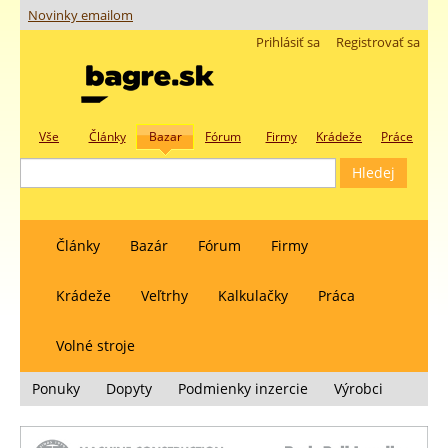
Novinky emailom
Prihlásiť sa
Registrovať sa
Vše
Články
Bazar
Fórum
Firmy
Krádeže
Práce
Články
Bazár
Fórum
Firmy
Krádeže
Veľtrhy
Kalkulačky
Práca
Volné stroje
Ponuky
Dopyty
Podmienky inzercie
Výrobci