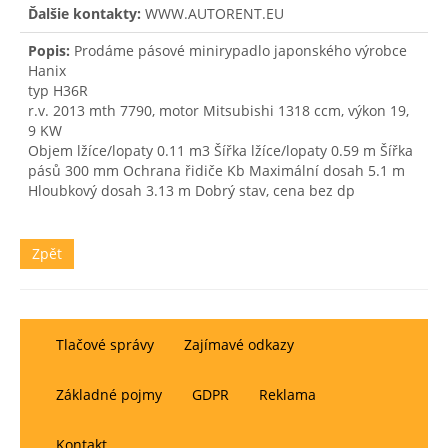
Ďalšie kontakty:
WWW.AUTORENT.EU
Popis:
Prodáme pásové minirypadlo japonského výrobce
Hanix
typ H36R
r.v. 2013 mth 7790, motor Mitsubishi 1318 ccm, výkon 19,
9 KW
Objem lžíce/lopaty 0.11 m3 Šířka lžíce/lopaty 0.59 m Šířka
pásů 300 mm Ochrana řidiče Kb Maximální dosah 5.1 m
Hloubkový dosah 3.13 m Dobrý stav, cena bez dp
Zpět
Tlačové správy
Zajímavé odkazy
Základné pojmy
GDPR
Reklama
Kontakt