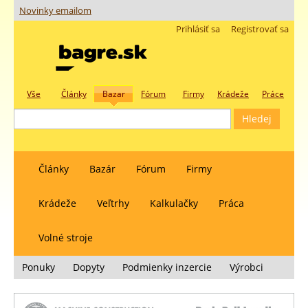
Novinky emailom
Prihlásiť sa
Registrovať sa
Vše
Články
Bazar
Fórum
Firmy
Krádeže
Práce
Články
Bazár
Fórum
Firmy
Krádeže
Veľtrhy
Kalkulačky
Práca
Volné stroje
Ponuky
Dopyty
Podmienky inzercie
Výrobci