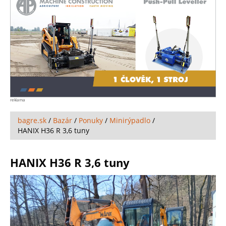
reklama
bagre.sk
/
Bazár
/
Ponuky
/
Minirýpadlo
/
HANIX H36 R 3,6 tuny
HANIX H36 R 3,6 tuny