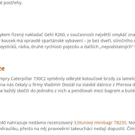
é postřehy.
kem řízený nakladač Gehl R260, v současnosti největší smykáč zna
kousek má vpravdě spartánské vybavení – je bez dveří, silničního o
joysticků, rádia, druhé rychlosti pojezdu a dalších „nepodstatných“ 
ze
pry Caterpillar 730C2 vyměnily odkryté kotoučové brzdy za lamel
na nás čekaly u firmy Vladimír Dostál na stavbě dálnice z Přerova
e každý skočili do jednoho z nich a pendlovali mezi bagrem a bul
240 nahrazuje nedávno recenzovaný
3,5tunový minibagr TB235
. No
ydrauliku, přesto na něj pravověrní takeucháci nedají dopustit. Čím 