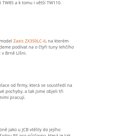
ři TW85 a k tomu i větší TW110.
o model
Zaxis ZX350LC-6
, na kterém
deme podívat na o čtyři tuny lehčího
 v Brně Líšni.
ace od firmy, která se soustředí na
 pochyby, a tak jsme objeli tři
 nimi pracují.
ně jako u JCB vtělily do jejího
řadou RS pro půjčovny, která je tak