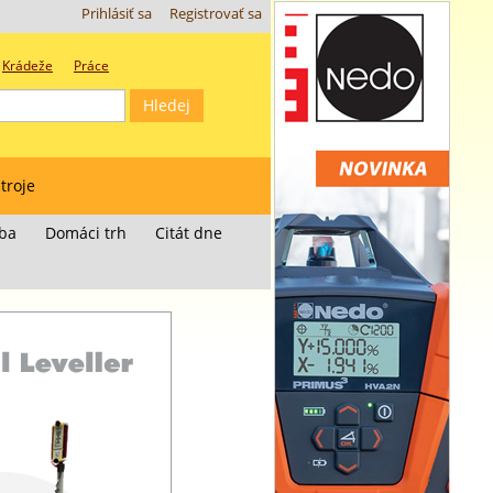
Prihlásiť sa
Registrovať sa
Krádeže
Práce
troje
ba
Domáci trh
Citát dne