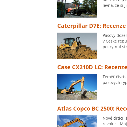
levná, že si
Caterpillar D7E: Recenze
Pásový dozer
v České repu
poskytnul st
Case CX210D LC: Recenz
Téměř čtvrts
pásových ryp
Atlas Copco BC 2500: Re
Nové drticí 
revoluci. Ma