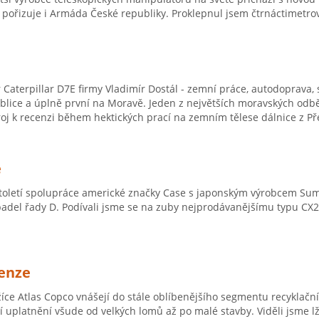
 ji pořizuje i Armáda České republiky. Proklepnul jsem čtrnáctimetro
 Caterpillar D7E firmy Vladimír Dostál - zemní práce, autodoprava,
blice a úplně první na Moravě. Jeden z největších moravských odbě
roj k recenzi během hektických prací na zemním tělese dálnice z P
e
toletí spolupráce americké značky Case s japonským výrobcem Sum
adel řady D. Podívali jsme se na zuby nejprodávanějšímu typu CX2
cenze
lžíce Atlas Copco vnášejí do stále oblíbenějšího segmentu recyklač
jí uplatnění všude od velkých lomů až po malé stavby. Viděli jsme 