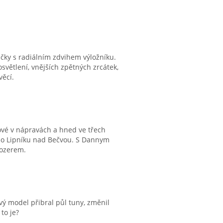
čky s radiálním zdvihem výložníku.
světlení, vnějších zpětných zrcátek,
věcí.
ové v nápravách a hned ve třech
 do Lipníku nad Bečvou. S Dannym
dozerem.
vý model přibral půl tuny, změnil
to je?