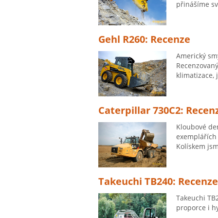
přinášíme sv
Gehl R260: Recenze
Americký smy
Recenzovaný 
klimatizace, 
Caterpillar 730C2: Recen
Kloubové dem
exemplářích 
Kolískem jsm
Takeuchi TB240: Recenze
Takeuchi TB
proporce i h