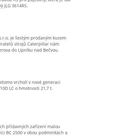
vý JLG 3614RS.
 s.r.o. je šestým prodaným kusem
ratelů strojů Caterpillar nám
řerova do Lipníku nad Bečvou.
itomo vrcholí v nové generaci
10D LC o hmotnosti 21,7 t.
ních přídavných zařízení malou
lžíci BC 2500 v obou podmínkách a