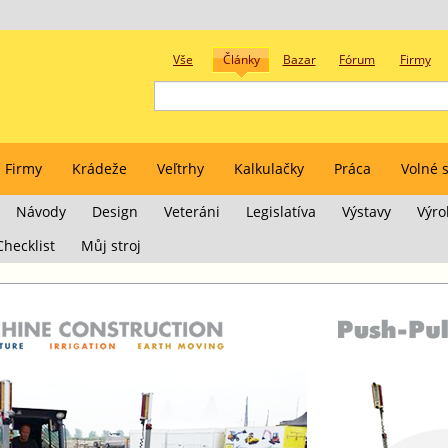
Vše
Články
Bazar
Fórum
Firmy
Firmy
Krádeže
Veľtrhy
Kalkulačky
Práca
Volné s
Návody
Design
Veteráni
Legislatíva
Výstavy
Výro
Checklist
Můj stroj