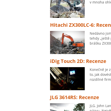
v mnoha ohle
Hitachi ZX300LC-6: Rece
Nedávno jsme
tehdy „ještě
brášku ZX300
iDig Touch 2D: Recenze
Konečně je z
to, jak dové
rozdílné firm
JLG 3614RS: Recenze
JLG. John Lan
názvu. Nejvě