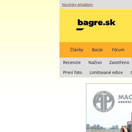
Novinky emailom
Články
Bazár
Fórum
Recenzie
Naživo
Zaostřeno
První foto
Limitované edice