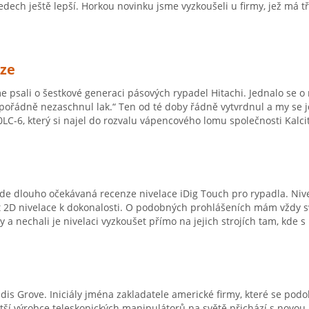
dech ještě lepší. Horkou novinku jsme vyzkoušeli u firmy, jež má t
nze
 psali o šestkové generaci pásových rypadel Hitachi. Jednalo se 
 pořádně nezaschnul lak.“ Ten od té doby řádně vytvrdnul a my se j
LC-6, který si najel do rozvalu vápencového lomu společnosti Kalcit
de dlouho očekávaná recenze nivelace iDig Touch pro rypadla. Nivel
st 2D nivelace k dokonalosti. O podobných prohlášeních mám vždy své
y a nechali je nivelaci vyzkoušet přímo na jejich strojích tam, kde s
dis Grove. Iniciály jména zakladatele americké firmy, které se podob
tší výrobce teleskopických manipulátorů na světě přichází s novou 