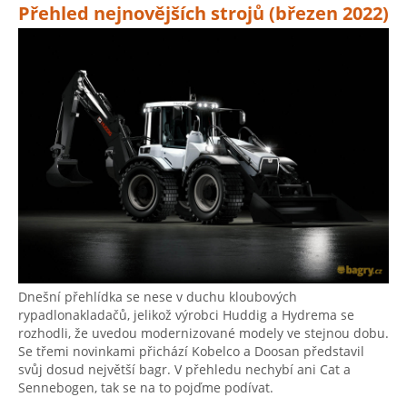
Přehled nejnovějších strojů (březen 2022)
Dnešní přehlídka se nese v duchu kloubových
rypadlonakladačů, jelikož výrobci Huddig a Hydrema se
rozhodli, že uvedou modernizované modely ve stejnou dobu.
Se třemi novinkami přichází Kobelco a Doosan představil
svůj dosud největší bagr. V přehledu nechybí ani Cat a
Sennebogen, tak se na to pojďme podívat.