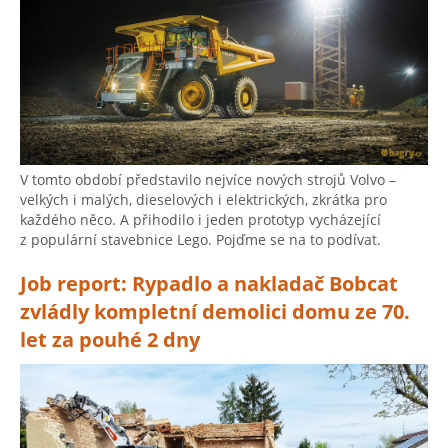
V tomto období představilo nejvíce nových strojů Volvo –
velkých i malých, dieselových i elektrických, zkrátka pro
každého něco. A přihodilo i jeden prototyp vycházející
z populární stavebnice Lego. Pojďme se na to podívat.
Job report: Rypadlo a nakladač Bobcat
zvládly kompletní demolici domu ze 70.
let za pouhé 2 dny