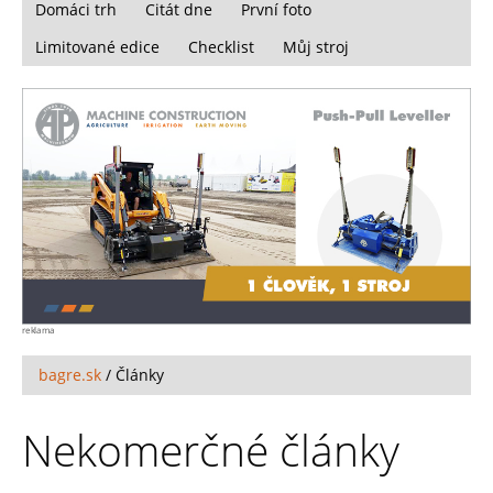
Domáci trh
Citát dne
První foto
Limitované edice
Checklist
Můj stroj
reklama
bagre.sk
/
Články
Nekomerčné články