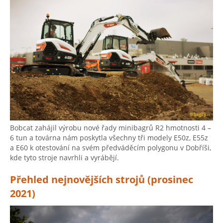
Bobcat zahájil výrobu nové řady minibagrů R2 hmotnosti 4 –
6 tun a továrna nám poskytla všechny tři modely E50z, E55z
a E60 k otestování na svém předváděcím polygonu v Dobříši,
kde tyto stroje navrhli a vyrábějí.
Přehled nejnovějších strojů (prosinec
2021)