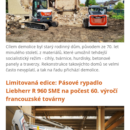
Cílem demolice byl starý rodinný dům, původem ze 70. let
minulého století, z materiálů, které umožnil tehdejší
socialistický režim - cihly, tvárnice, hurdisky, betonové
panely a traverzy. Rekonstrukce takovýchto domů se velmi
často nevyplatí, a tak na řadu přichází demolice.
Limitovaná edice: Pásové rypadlo
Liebherr R 960 SME na počest 60. výročí
francouzské továrny