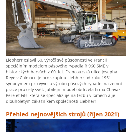
Liebherr oslavil 60. výročí své působnosti ve Francii
speciálním modelem pásového rypadla R 960 SME v
historických barvách z 60. let. Francouzská ulice Josepha
Reye v Colmaru je pro skupinu Liebherr od roku 1961
synonymem pro vývoj a výrobu pásových rypadel na zemní
práce pro celý svět. Jubilejní model obdržela firma Chavaz
Père et Fils, která se specializuje na těžbu v lomech a je
dlouholetým zákazníkem společnosti Liebherr.
Přehled nejnovějších strojů (říjen 2021)