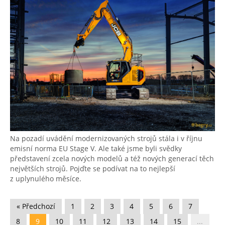
Na pozadí uvádění modernizovaných strojů stála i v říjnu
emisní norma EU Stage V. Ale také jsme byli svědky
představení zcela nových modelů a též nových generací těch
největších strojů. Pojďte se podívat na to nejlepší
z uplynulého měsíce.
« Předchozí
1
2
3
4
5
6
7
8
9
10
11
12
13
14
15
...