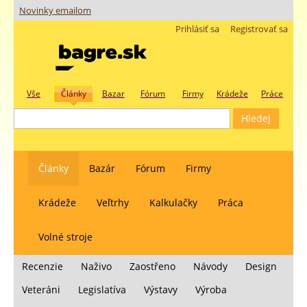
Novinky emailom
Prihlásiť sa
Registrovať sa
Vše
Články
Bazar
Fórum
Firmy
Krádeže
Práce
Články
Bazár
Fórum
Firmy
Krádeže
Veľtrhy
Kalkulačky
Práca
Volné stroje
Recenzie
Naživo
Zaostřeno
Návody
Design
Veteráni
Legislatíva
Výstavy
Výroba