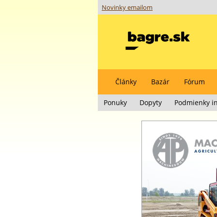
Novinky emailom
Články
Bazár
Fórum
Ponuky
Dopyty
Podmienky in