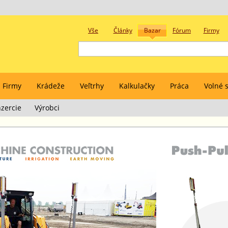
Vše
Články
Bazar
Fórum
Firmy
Firmy
Krádeže
Veľtrhy
Kalkulačky
Práca
Volné s
zercie
Výrobci