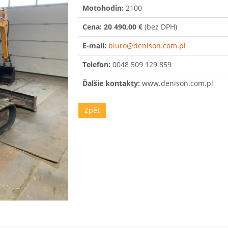
Motohodin:
2100
Cena:
20 490,00 €
(bez DPH)
E-mail:
biuro@denison.com.pl
Telefon:
0048 509 129 859
Ďalšie kontakty:
www.denison.com.pl
Zpět