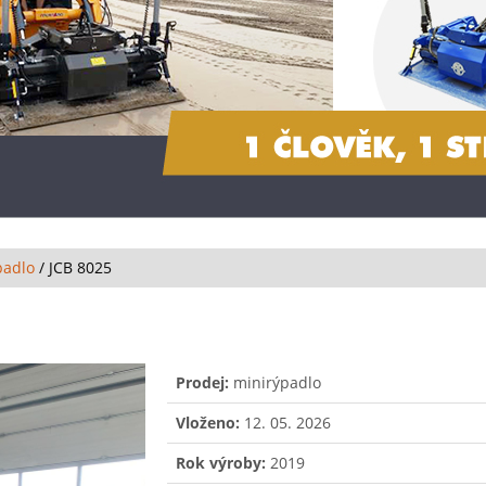
padlo
/
JCB 8025
Prodej:
minirýpadlo
Vloženo:
12. 05. 2026
Rok výroby:
2019