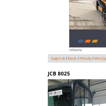
reklama
bagre.sk
/
Bazár
/
Ponuky
/
Minirý
JCB 8025