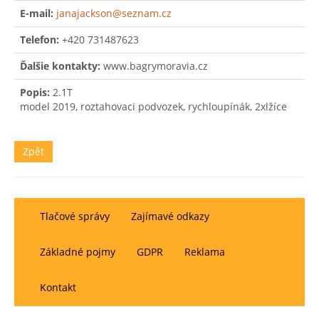
E-mail:
janajackson@seznam.cz
Telefon:
+420 731487623
Ďalšie kontakty:
www.bagrymoravia.cz
Popis:
2.1T
model 2019, roztahovaci podvozek, rychloupínák, 2xlžíce
Zpět
Tlačové správy
Zajímavé odkazy
Základné pojmy
GDPR
Reklama
Kontakt