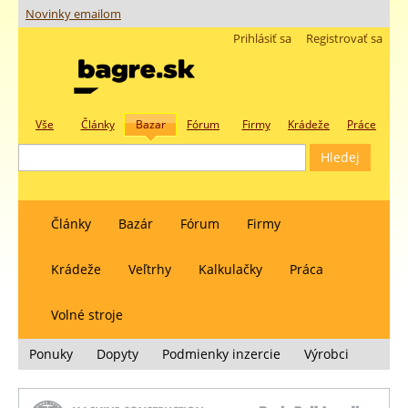
Novinky emailom
Prihlásiť sa
Registrovať sa
Vše
Články
Bazar
Fórum
Firmy
Krádeže
Práce
Články
Bazár
Fórum
Firmy
Krádeže
Veľtrhy
Kalkulačky
Práca
Volné stroje
Ponuky
Dopyty
Podmienky inzercie
Výrobci