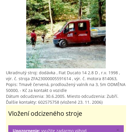
Ukradnutý stroj: dodávka ,
Fiat Ducato 14 2.8 D
, r.v. 1998 ,
výr. č. stroja ZFA23000005591614 , výr. č. motora 814063,
Popis: Tmavě červená, prodloužený valník na 3, 5m ODMĚNA
50000, - Kč za kontakt o vozidle
Dátum odcudzenia: 30.6.2005. Miesto odcudzenia: Zubří.
Ďalšie kontakty: 602575758 (vložené 23. 11. 2006)
Vložení odcizeného stroje
×
Upozornenie:
využite zadarmo výhod