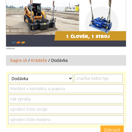
reklama
bagre.sk
/
Krádeže
/
Dodávka