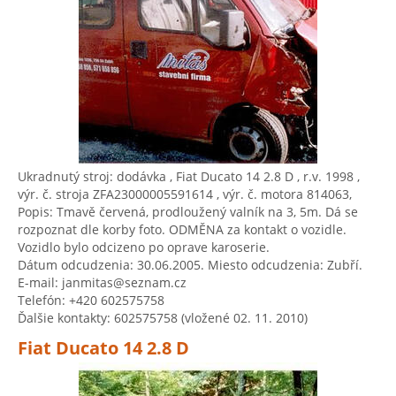
Ukradnutý stroj: dodávka ,
Fiat Ducato 14 2.8 D
, r.v. 1998 ,
výr. č. stroja ZFA23000005591614 , výr. č. motora 814063,
Popis: Tmavě červená, prodloužený valník na 3, 5m. Dá se
rozpoznat dle korby foto. ODMĚNA za kontakt o vozidle.
Vozidlo bylo odcizeno po oprave karoserie.
Dátum odcudzenia: 30.06.2005. Miesto odcudzenia: Zubří.
E-mail: janmitas@seznam.cz
Telefón: +420 602575758
Ďalšie kontakty: 602575758 (vložené 02. 11. 2010)
Fiat Ducato 14 2.8 D