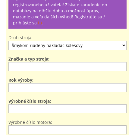
registrovaného užívateľa! Získate zaradenie do
databázy na dlhšiu dobu a možnosť úprav,
mazanie a veľa ďalších výhod! Registrujte sa /
prihláste sa
tu
.
Druh stroja:
Značka a typ stroja:
Rok výroby:
Výrobné číslo stroja:
Výrobné číslo motora: