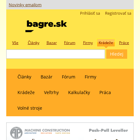
Novinky emailom
Prihlásiť sa
Registrovať sa
Vše
Články
Bazar
Fórum
Firmy
Krádeže
Práce
Články
Bazár
Fórum
Firmy
Krádeže
Veľtrhy
Kalkulačky
Práca
Volné stroje