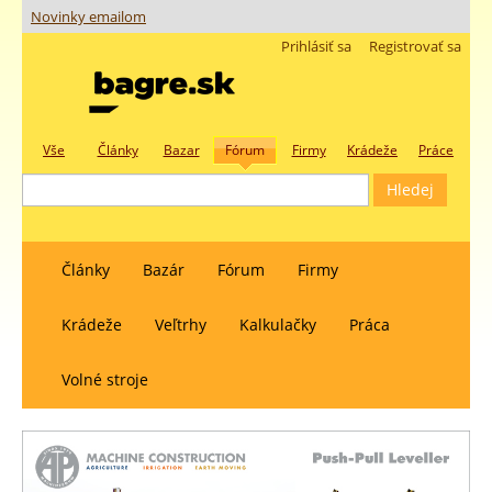
Novinky emailom
Prihlásiť sa
Registrovať sa
Vše
Články
Bazar
Fórum
Firmy
Krádeže
Práce
Články
Bazár
Fórum
Firmy
Krádeže
Veľtrhy
Kalkulačky
Práca
Volné stroje