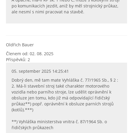
po komunikacích jezdit, aniž by měl strojnický průkaz,
ale nesmí s nimi pracovat na stavbě.
Oldřich Bauer
Členem od: 02. 08. 2025
Příspěvků: 2
05. september 2025 14:25:41
Dobrý den, mě tam mate Vyhláška č. 77/1965 Sb., § 2 :
2. Má-li stavební stroj také charakter motorového
vozidla nebo parního stroje, lze udělit oprávnění k
obsluze jen tomu, kdo již má odpovídající řidičský
průkaz**) popř. oprávnění k obsluze parních strojů
(kotlů).***)
**) Vyhláška ministerstva vnitra č. 87/1964 Sb. o
řidičských průkazech