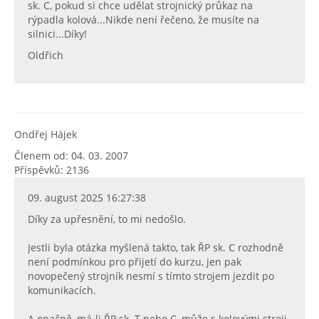
sk. C, pokud si chce udělat strojnický průkaz na
rýpadla kolová...Nikde není řečeno, že musíte na
silnici...Díky!
Oldřich
Ondřej Hájek
Členem od: 04. 03. 2007
Příspěvků: 2136
09. august 2025 16:27:38
Díky za upřesnění, to mi nedošlo.
Jestli byla otázka myšlená takto, tak ŘP sk. C rozhodně
není podmínkou pro přijetí do kurzu, jen pak
novopečený strojník nesmí s tímto strojem jezdit po
komunikacích.
A opačně, má-li ŘP sk. T nebo C, může s kolovými stroji