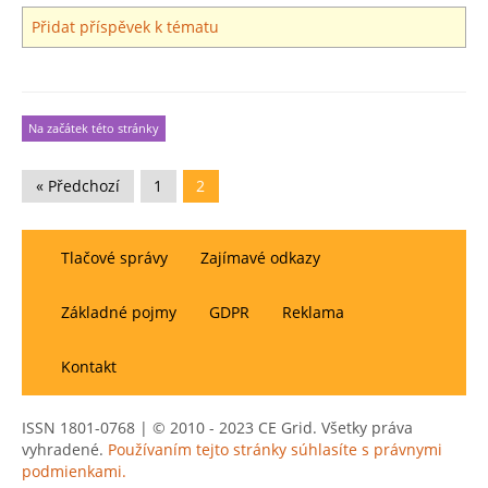
Přidat příspěvek k tématu
Na začátek této stránky
« Předchozí
1
2
Tlačové správy
Zajímavé odkazy
Základné pojmy
GDPR
Reklama
Kontakt
ISSN 1801-0768 | © 2010 - 2023 CE Grid. Všetky práva
vyhradené.
Používaním tejto stránky súhlasíte s právnymi
podmienkami.