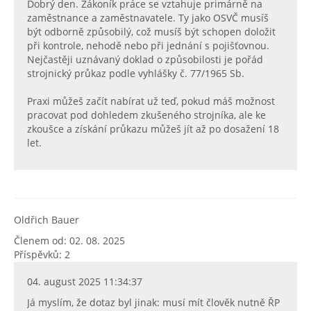
Dobrý den. Zákoník práce se vztahuje primárně na
zaměstnance a zaměstnavatele. Ty jako OSVČ musíš
být odborně způsobilý, což musíš být schopen doložit
při kontrole, nehodě nebo při jednání s pojišťovnou.
Nejčastěji uznávaný doklad o způsobilosti je pořád
strojnický průkaz podle vyhlášky č. 77/1965 Sb.
Praxi můžeš začít nabírat už teď, pokud máš možnost
pracovat pod dohledem zkušeného strojníka, ale ke
zkoušce a získání průkazu můžeš jít až po dosažení 18
let.
Oldřich Bauer
Členem od: 02. 08. 2025
Příspěvků: 2
04. august 2025 11:34:37
Já myslím, že dotaz byl jinak: musí mít člověk nutně ŘP