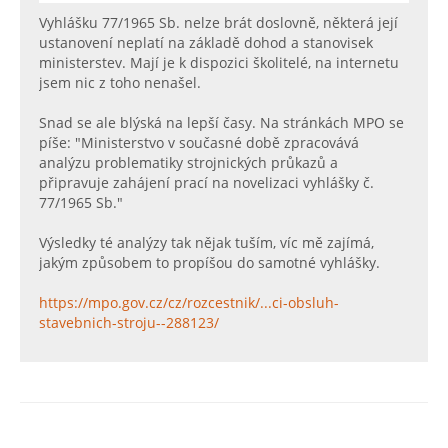
Vyhlášku 77/1965 Sb. nelze brát doslovně, některá její
ustanovení neplatí na základě dohod a stanovisek
ministerstev. Mají je k dispozici školitelé, na internetu
jsem nic z toho nenašel.
Snad se ale blýská na lepší časy. Na stránkách MPO se
píše: "Ministerstvo v současné době zpracovává
analýzu problematiky strojnických průkazů a
připravuje zahájení prací na novelizaci vyhlášky č.
77/1965 Sb."
Výsledky té analýzy tak nějak tuším, víc mě zajímá,
jakým způsobem to propíšou do samotné vyhlášky.
https://mpo.gov.cz/cz/rozcestnik/...ci-obsluh-
stavebnich-stroju--288123/