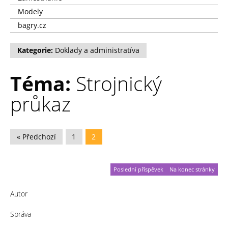
Modely
bagry.cz
Kategorie:
Doklady a administratíva
Téma:
Strojnický
průkaz
« Předchozí
1
2
Poslední příspěvek
Na konec stránky
Autor
Správa