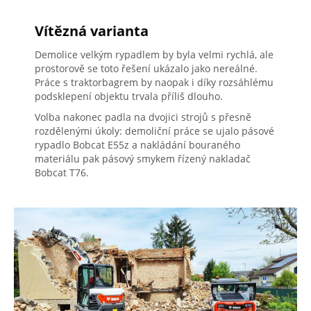
Vítězná varianta
Demolice velkým rypadlem by byla velmi rychlá, ale
prostorově se toto řešení ukázalo jako nereálné.
Práce s traktorbagrem by naopak i díky rozsáhlému
podsklepení objektu trvala příliš dlouho.
Volba nakonec padla na dvojici strojů s přesně
rozdělenými úkoly: demoliční práce se ujalo pásové
rypadlo Bobcat E55z a nakládání bouraného
materiálu pak pásový smykem řízený nakladač
Bobcat T76.