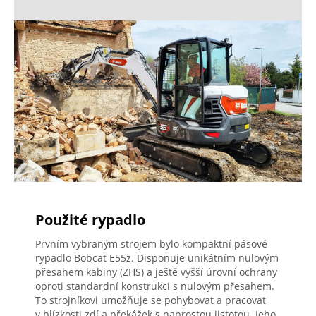
Použité rypadlo
Prvním vybraným strojem bylo kompaktní pásové
rypadlo Bobcat E55z. Disponuje unikátním nulovým
přesahem kabiny (ZHS) a ještě vyšší úrovní ochrany
oproti standardní konstrukci s nulovým přesahem.
To strojníkovi umožňuje se pohybovat a pracovat
v blízkosti zdí a překážek s naprostou jistotou. Jeho