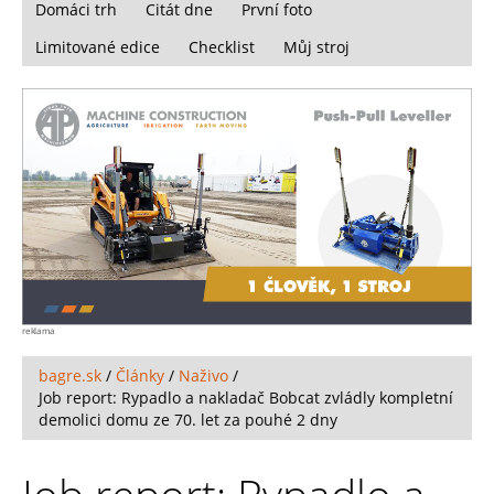
Domáci trh
Citát dne
První foto
Limitované edice
Checklist
Můj stroj
reklama
bagre.sk
/
Články
/
Naživo
/
Job report: Rypadlo a nakladač Bobcat zvládly kompletní
demolici domu ze 70. let za pouhé 2 dny