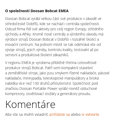
O společnosti Doosan Bobcat EMEA
Doosan Bobcat vyrábí velkou část své produkce v závodě ve
středočeské Dobříši, kde se nachází i centrála společnosti.
Odsud firma řídí své aktivity pro celý region Evropy, středního
východu a Afriky. Kromě nové centrály a výrobního závodu má
výrobce strojů Doosan Bobcat v Dobříši i rozsáhlé školicí a
inovační centrum. Na jednom místě se tak odehrává vše od
vývoje strojů, jejich výroby, kontrolu kvality, testování až po
servisní a produktová školení zákazníků.
V regionu EMEA je vyrobena přibližně třetina celosvětové
produkce strojů Bobcat. Patří sem kompaktní stavební
a zemědělské stroje, jako jsou smykem řízené nakladače, pásové
nakladače, minirypadla, teleskopické manipulátory a široká
nabídka více než 130 druhů příslušenství. Společnost pod
značkou Doosan Portable Power vyrábí rovněž vzduchové
kompresory, osvětlovací stožáry a generátory proudu.
Komentáre
Aby ste sa mohli vyjadriť,
prihláste sa
alebo
si vytvorte