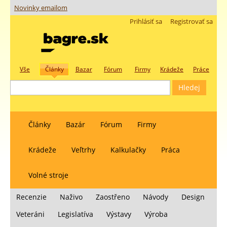
Novinky emailom
Prihlásiť sa
Registrovať sa
Vše
Články
Bazar
Fórum
Firmy
Krádeže
Práce
Články
Bazár
Fórum
Firmy
Krádeže
Veľtrhy
Kalkulačky
Práca
Volné stroje
Recenzie
Naživo
Zaostřeno
Návody
Design
Veteráni
Legislatíva
Výstavy
Výroba