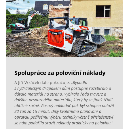
Spolupráce za poloviční náklady
A Jiří Vrzáček dále pokračuje: „
Rypadlo
s hydraulickým drapákem dům postupně rozebíralo a
dávalo materiál na stranu. Vybíralo řadu traverz a
dalšího nesourodého materiálu, který by se jinak třídil
obtížně ručně. Pásový nakladač pak byl schopen naložit
32 tun za 15 minut. Díky kvalitnímu plánování a
opravdu pečlivému výběru techniky včetně příslušenství
se nám podařilo srazit náklady prakticky na polovinu.
“