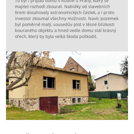
To byl i případ domu v Rudné u Prahy, který se
majitel rozhodl zbourat. Nabídky od stavebních
firem dosahovaly astronomických částek, a i proto
investor zkoumal všechny možnosti. Navíc pozemek
byl poměrně malý, sousedův plot v těsné blízkosti
bouraného objektu a hned vedle domu stál krásný
ořech, který by byla velká škoda poškodit.