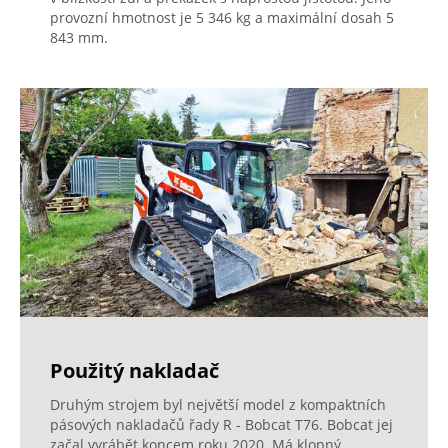
provozní hmotnost je 5 346 kg a maximální dosah 5
843 mm.
Použitý nakladač
Druhým strojem byl největší model z kompaktních
pásových nakladačů řady R - Bobcat T76. Bobcat jej
začal vyrábět koncem roku 2020. Má klopný